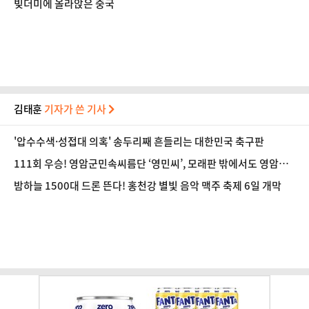
빚더미에 올라앉은 중국
김태훈
기자가 쓴 기사
'압수수색·성접대 의혹' 송두리째 흔들리는 대한민국 축구판
111회 우승! 영암군민속씨름단 ‘영민씨’, 모래판 밖에서도 영암의
얼굴
밤하늘 1500대 드론 뜬다! 홍천강 별빛 음악 맥주 축제 6일 개막