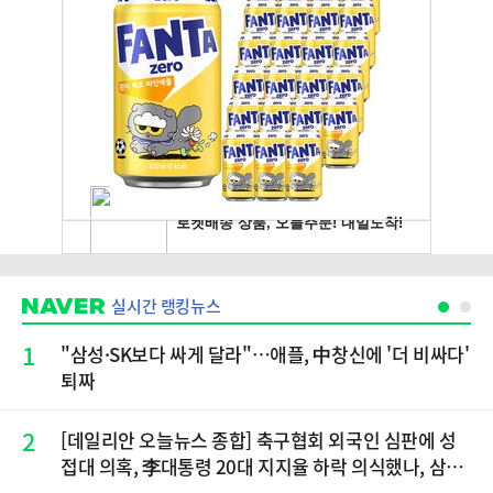
실시간 랭킹뉴스
1
"삼성·SK보다 싸게 달라"…애플, 中창신에 '더 비싸다'
퇴짜
2
[데일리안 오늘뉴스 종합] 축구협회 외국인 심판에 성
접대 의혹, 李대통령 20대 지지율 하락 의식했나, 삼전
닉스 올인은 금물, SK하이닉스 프리마켓 시초가 논란