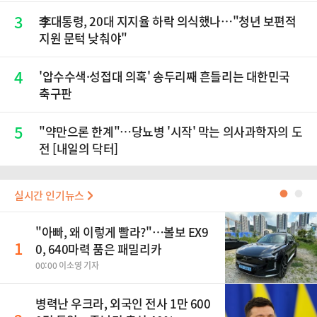
재점화, 김민석 "과반 승리 가능성 99%" 등
3
李대통령, 20대 지지율 하락 의식했나…"청년 보편적
지원 문턱 낮춰야"
4
'압수수색·성접대 의혹' 송두리째 흔들리는 대한민국
축구판
5
"약만으론 한계"…당뇨병 '시작' 막는 의사과학자의 도
전 [내일의 닥터]
실시간 인기뉴스
●
●
"아빠, 왜 이렇게 빨라?"…볼보 EX9
1
0, 640마력 품은 패밀리카
00:00 이소영 기자
병력난 우크라, 외국인 전사 1만 600