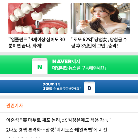
관련기사
이준석 "美 마두로 체포 논리, 北 김정은에도 적용 가능"
2나노 경쟁 본격화…삼성 '엑시노스·테일러팹'에 시선