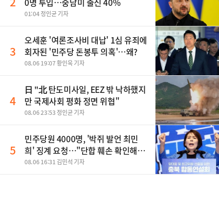
2
0명 투입…중남미 출신 40%
01:04 정인균 기자
오세훈 '여론조사비 대납' 1심 유죄에
3
회자된 '민주당 돈봉투 의혹'…왜?
08.06 19:07 황인욱 기자
日 "北 탄도미사일, EEZ 밖 낙하했지
4
만 국제사회 평화 정면 위협"
08.06 23:53 정인균 기자
민주당원 4000명, '박쥐 발언 최민
5
희' 징계 요청…"단합 훼손 확인해
야"
08.06 16:31 김민석 기자