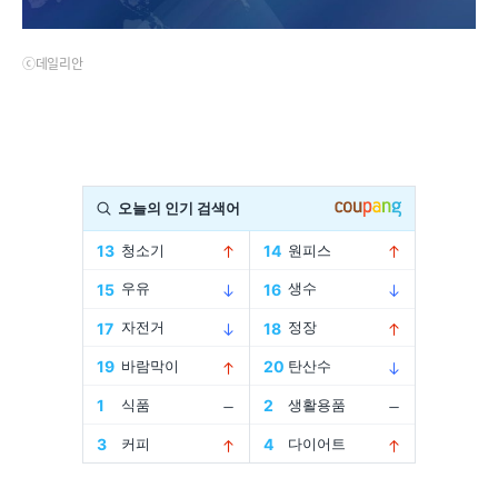
ⓒ데일리안