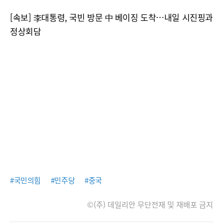
[속보] 李대통령, 국빈 방문 中 베이징 도착…내일 시진핑과
정상회담
#국민의힘
#민주당
#중국
©(주) 데일리안 무단전재 및 재배포 금지