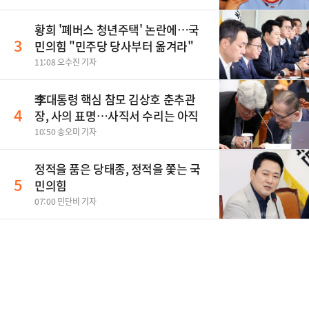
황희 '폐버스 청년주택' 논란에…국
3
민의힘 "민주당 당사부터 옮겨라"
11:08 오수진 기자
李대통령 핵심 참모 김상호 춘추관
4
장, 사의 표명…사직서 수리는 아직
10:50 송오미 기자
정적을 품은 당태종, 정적을 쫓는 국
5
민의힘
07:00 민단비 기자