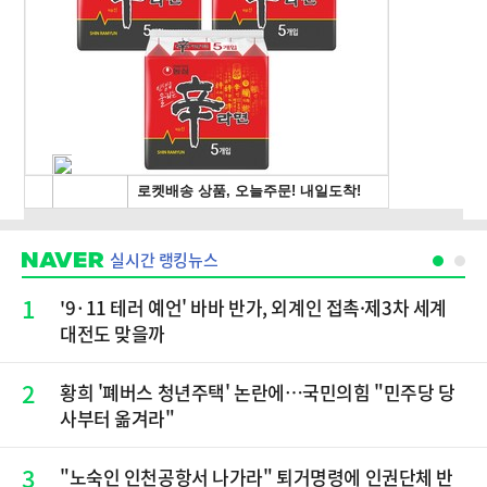
실시간 랭킹뉴스
1
'9·11 테러 예언' 바바 반가, 외계인 접촉·제3차 세계
대전도 맞을까
2
황희 '폐버스 청년주택' 논란에…국민의힘 "민주당 당
사부터 옮겨라"
3
"노숙인 인천공항서 나가라" 퇴거명령에 인권단체 반