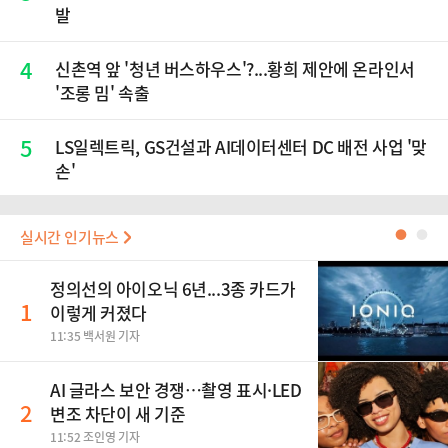
발
4
신촌역 앞 '청년 버스하우스'?...황희 제안에 온라인서
'조롱 밈' 속출
5
LS일렉트릭, GS건설과 AI데이터센터 DC 배전 사업 '맞
손'
실시간 인기뉴스
●
●
정의선의 아이오닉 6년...3종 카드가
1
이렇게 커졌다
11:35 백서원 기자
AI 글라스 보안 경쟁…촬영 표시·LED
2
변조 차단이 새 기준
11:52 조인영 기자