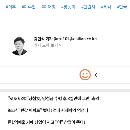
#의혹
#이수진
#이재명
#장동혁
#탄원서
#특검
#헌금
김민석 기자
(kms101@dailian.co.kr)
기사 모아 보기 >
0