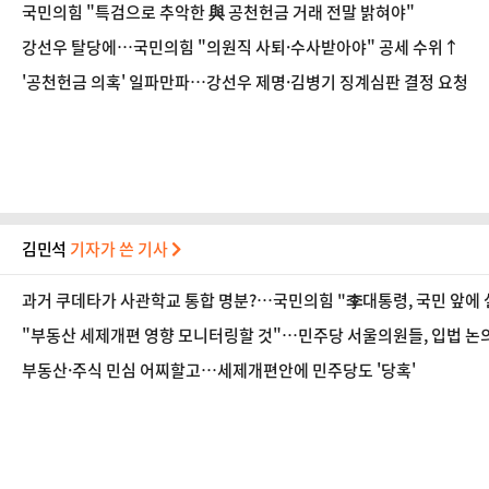
국민의힘 "특검으로 추악한 與 공천헌금 거래 전말 밝혀야"
강선우 탈당에…국민의힘 "의원직 사퇴·수사받아야" 공세 수위↑
'공천헌금 의혹' 일파만파…강선우 제명·김병기 징계심판 결정 요청
김민석
기자가 쓴 기사
과거 쿠데타가 사관학교 통합 명분?…국민의힘 "李대통령, 국민 앞에
"부동산 세제개편 영향 모니터링할 것"…민주당 서울의원들, 입법 논
부동산·주식 민심 어찌할고…세제개편안에 민주당도 '당혹'