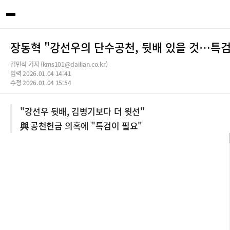
장동혁 "강선우의 단수공천, 뒷배 있을 것…특검
김민석 기자 (kms101@dailian.co.kr)
입력 2026.01.04 14:41
수정 2026.01.04 15:54
"강선우 뒷배, 김병기보다 더 윗선"
與 공천헌금 의혹에 "특검이 필요"