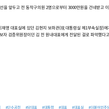
년 총선을 앞두고 전 동작구의원 2명으로부터 3000만원을 건네받고
이재명 대표실에 있던 김현지 보좌관(現 대통령실 제1부속실장)에
후보자 검증위원장이던 김 전 원내대표에게 전달된 걸로 파악했다고
취
#단수공천
#당대표
#대통령
#대표
#대표실
#더불어민주