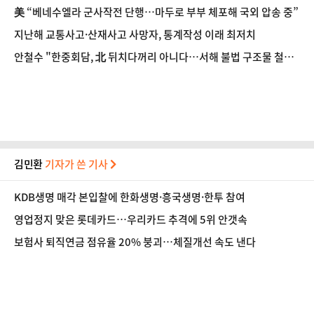
美 “베네수엘라 군사작전 단행…마두로 부부 체포해 국외 압송 중”
지난해 교통사고·산재사고 사망자, 통계작성 이래 최저치
안철수 "한중회담, 北 뒤치다꺼리 아니다…서해 불법 구조물 철거
관철해야"
김민환
기자가 쓴 기사
KDB생명 매각 본입찰에 한화생명·흥국생명·한투 참여
영업정지 맞은 롯데카드…우리카드 추격에 5위 안갯속
보험사 퇴직연금 점유율 20% 붕괴…체질개선 속도 낸다