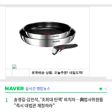
실시간 랭킹뉴스
1
송영길·김민석, '조희대 탄핵' 외치자…與법사위원들
"즉시 대법관 제청하라"