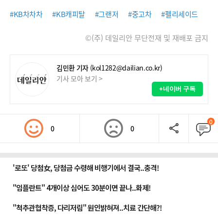
#KB차차차
#KB캐피탈
#그랜저
#중고차
#펠리세이드
©(주) 데일리안 무단전재 및 재배포 금지
김민환 기자
(kol1282@dailian.co.kr)
기사 모아 보기 >
+네이버 구독
0
0
0