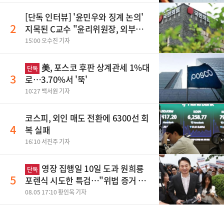
[단독 인터뷰] '윤민우와 징계 논의'
2
지목된 C교수 "윤리위원장, 외부와
논의 잘못된 행위"
15:00 오수진 기자
美, 포스코 후판 상계관세 1%대
단독
3
로…3.70%서 '뚝'
10:27 백서원 기자
코스피, 외인 매도 전환에 6300선 회
4
복 실패
16:10 서진주 기자
영장 집행일 10일 도과 원희룡
단독
5
포렌식 시도한 특검…"위법 증거 수
집" 지적
08.05 17:10 황인욱 기자