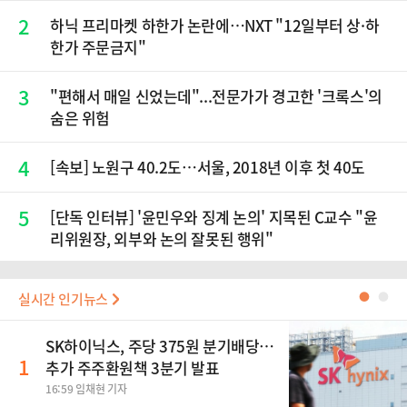
2
하닉 프리마켓 하한가 논란에…NXT "12일부터 상·하
한가 주문금지"
3
"편해서 매일 신었는데"...전문가가 경고한 '크록스'의
숨은 위험
4
[속보] 노원구 40.2도…서울, 2018년 이후 첫 40도
5
[단독 인터뷰] '윤민우와 징계 논의' 지목된 C교수 "윤
리위원장, 외부와 논의 잘못된 행위"
실시간 인기뉴스
●
●
SK하이닉스, 주당 375원 분기배당…
1
추가 주주환원책 3분기 발표
16:59 임채현 기자