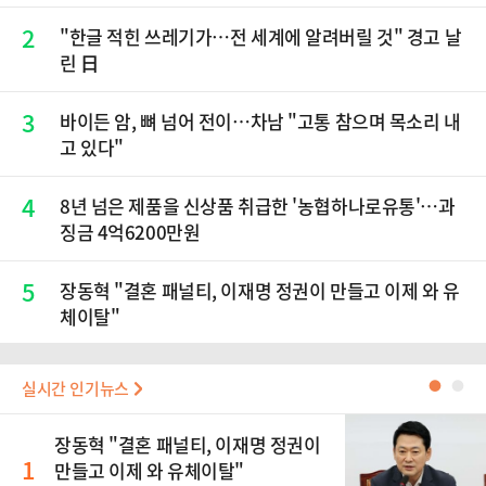
2
"한글 적힌 쓰레기가…전 세계에 알려버릴 것" 경고 날
린 日
3
바이든 암, 뼈 넘어 전이…차남 "고통 참으며 목소리 내
고 있다"
4
8년 넘은 제품을 신상품 취급한 '농협하나로유통'…과
징금 4억6200만원
5
장동혁 "결혼 패널티, 이재명 정권이 만들고 이제 와 유
체이탈"
실시간 인기뉴스
●
●
장동혁 "결혼 패널티, 이재명 정권이
1
만들고 이제 와 유체이탈"