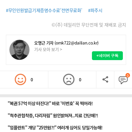
#무인민원발급기제증명수수료‘전면무료화’
#파주시
©(주) 데일리안 무단전재 및 재배포 금지
오명근 기자
(omk722@dailian.co.kr)
기사 모아 보기 >
+네이버 구독
0
0
0