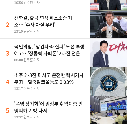
10:56 김수현 기자
전한길, 출금 연장 취소소송 패
2
소…"수사 차질 우려"
13:19 김남하 기자
국민의힘, '당권파-쇄신파' 노선 투쟁
3
예고…'장동혁 사퇴론' 2차전 전운
08:00 김주훈 기자
소주 2~3잔 마시고 운전한 택시기사
4
무죄…혈중알코올농도 0.03%
13:17 어윤수 기자
'폭염 장기화'에 범정부 취약계층 인
5
명피해 예방 나서
13:32 한보라 기자