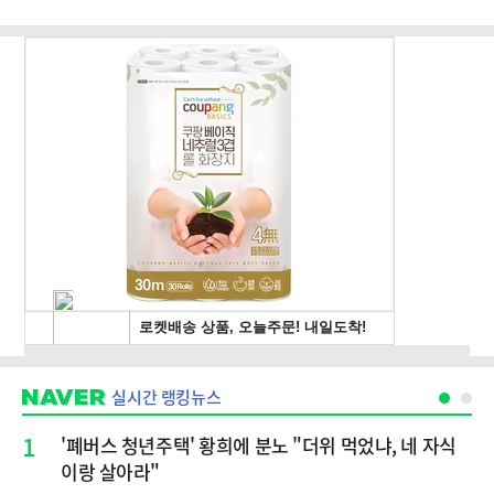
실시간 랭킹뉴스
1
'폐버스 청년주택' 황희에 분노 "더위 먹었냐, 네 자식
이랑 살아라"