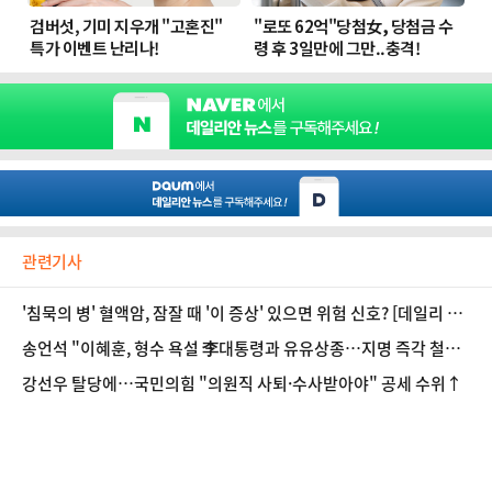
관련기사
'침묵의 병' 혈액암, 잠잘 때 '이 증상' 있으면 위험 신호? [데일리 헬
스]
송언석 "이혜훈, 형수 욕설 李대통령과 유유상종…지명 즉각 철회
하라"
강선우 탈당에…국민의힘 "의원직 사퇴·수사받아야" 공세 수위↑