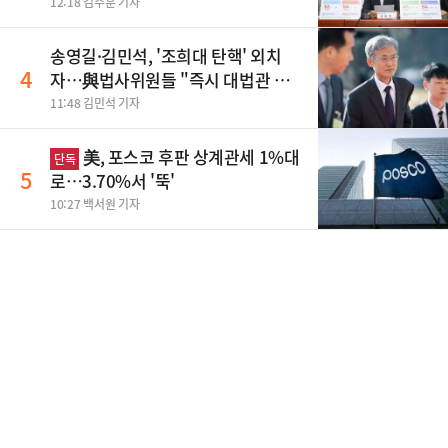
맹폭
12:18 김주훈 기자
송영길·김민석, '조희대 탄핵' 외치
4
자…與법사위원들 "즉시 대법관 제
청하라"
11:48 김민석 기자
美, 포스코 후판 상계관세 1%대
단독
5
로…3.70%서 '뚝'
10:27 백서원 기자