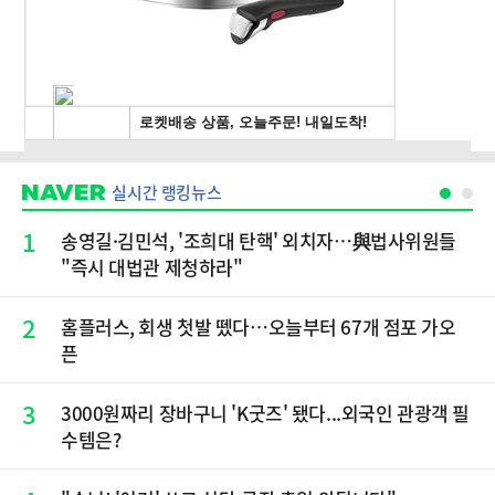
실시간 랭킹뉴스
1
송영길·김민석, '조희대 탄핵' 외치자…與법사위원들
"즉시 대법관 제청하라"
2
홈플러스, 회생 첫발 뗐다…오늘부터 67개 점포 가오
픈
3
3000원짜리 장바구니 'K굿즈' 됐다...외국인 관광객 필
수템은?