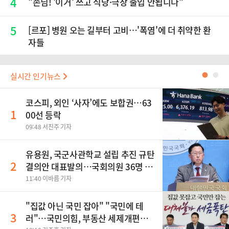
4
"손님! '이거' 쓰고 식당·극장 출입 안됩니다"
5
[르포] 병원 오는 길부터 고비…'폭염'에 더 취약한 환
자들
실시간 인기뉴스
●
●
코스피, 외인 ‘사자’에도 보합권…63
1
00선 등락
09:48 서진주 기자
유용원, 국군사관학교 설립 추진 규탄
2
결의안 대표발의…국회의원 36명 동
참
11:40 이바름 기자
"집값 아닌 국민 잡아" "국민에 테
3
러"…국민의힘, 부동산 세제개편안