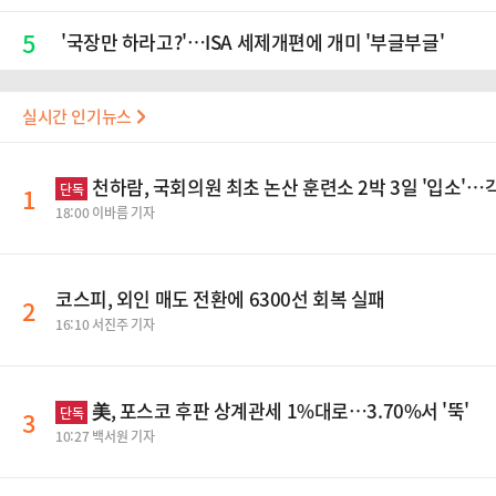
5
'국장만 하라고?'…ISA 세제개편에 개미 '부글부글'
실시간 인기뉴스
천하람, 국회의원 최초 논산 훈련소 2박 3일 '입소'
단독
1
18:00 이바름 기자
코스피, 외인 매도 전환에 6300선 회복 실패
2
16:10 서진주 기자
美, 포스코 후판 상계관세 1%대로…3.70%서 '뚝'
단독
3
10:27 백서원 기자