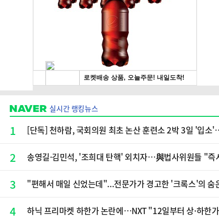
실시간 랭킹뉴스
1
[단독] 천하람, 국회의원 최초 논산 훈련소 2박 3일 '입
2
송영길·김민석, '조희대 탄핵' 외치자…與법사위원들 "즉
3
"편해서 매일 신었는데"...전문가가 경고한 '크록스'의 숨
4
하닉 프리마켓 하한가 논란에…NXT "12일부터 상·하한