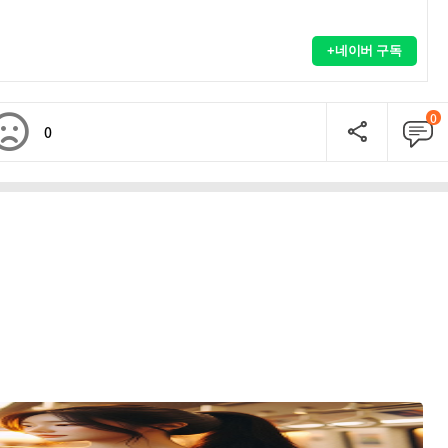
+네이버 구독
0
0