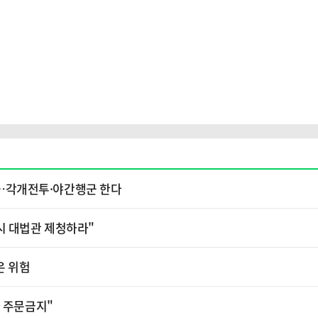
소'…각개전투·야간행군 한다
시 대법관 제청하라"
은 위험
가 주문금지"