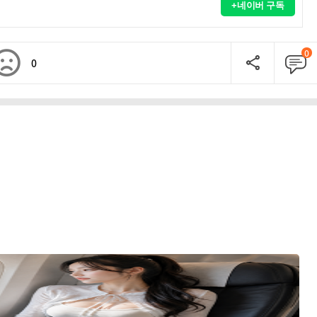
+네이버 구독
0
0