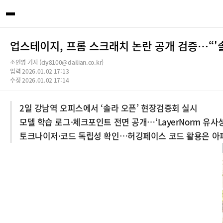
업스테이지, 프롬 스크래치 논란 공개 검증…“'솔
조인영 기자 (ciy8100@dailian.co.kr)
입력 2026.01.02 17:13
수정 2026.01.02 17:14
2일 강남역 오피스에서 ‘솔라 오픈’ 현장검증회 실시
모델 학습 로그·체크포인트 전면 공개…‘LayerNorm 유사
토크나이저·코드 독립성 확인…허깅페이스 코드 활용은 아파