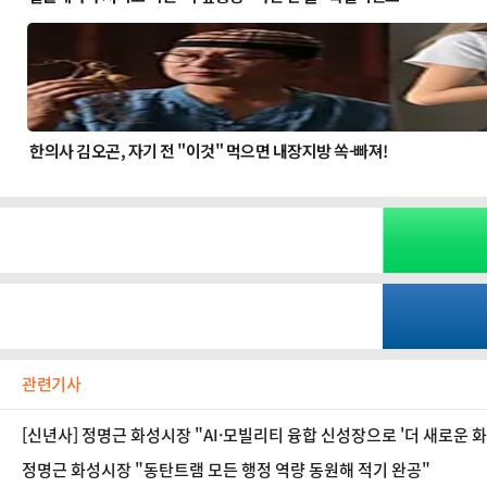
관련기사
[신년사] 정명근 화성시장 "AI·모빌리티 융합 신성장으로 '더 새로운 
정명근 화성시장 "동탄트램 모든 행정 역량 동원해 적기 완공"