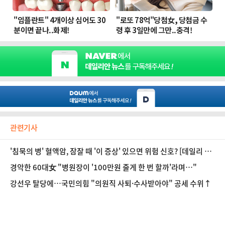
관련기사
'침묵의 병' 혈액암, 잠잘 때 '이 증상' 있으면 위험 신호? [데일리 헬
스]
경악한 60대女 "병원장이 '100만원 줄게 한 번 할까'라며…"
강선우 탈당에…국민의힘 "의원직 사퇴·수사받아야" 공세 수위↑