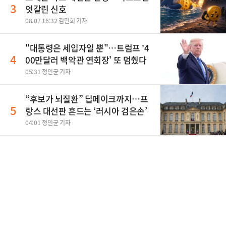
3
엇갈린 신호
08.07 16:32 김민희 기자
"대통령은 세입자일 뿐"…트럼프 '4
4
00만달러 백악관 연회장' 또 멈췄다
05:31 정인균 기자
“후보가 뇌질환” 딥페이크까지…프
5
랑스 대선판 흔드는 ‘러시아 검은손’
04:01 정인균 기자