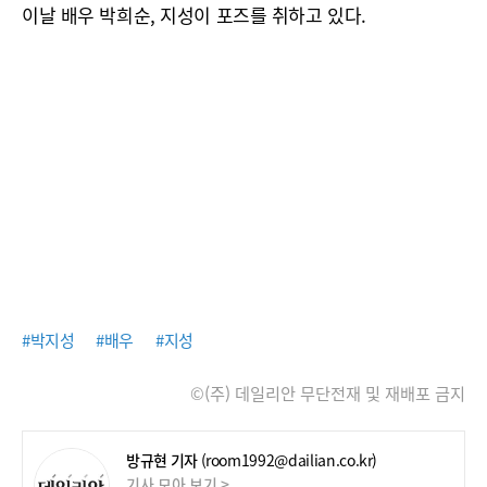
이날 배우 박희순, 지성이 포즈를 취하고 있다.
#박지성
#배우
#지성
©(주) 데일리안 무단전재 및 재배포 금지
방규현 기자
(room1992@dailian.co.kr)
기사 모아 보기 >