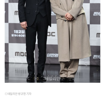
ⓒ데일리안 방규현 기자