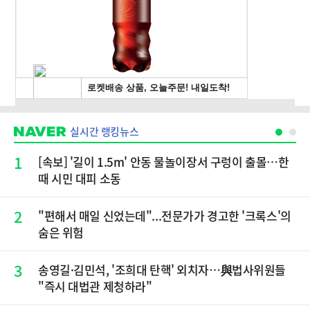
실시간 랭킹뉴스
1
[속보] '길이 1.5m' 안동 물놀이장서 구렁이 출몰…한
때 시민 대피 소동
2
"편해서 매일 신었는데"...전문가가 경고한 '크록스'의
숨은 위험
3
송영길·김민석, '조희대 탄핵' 외치자…與법사위원들
"즉시 대법관 제청하라"