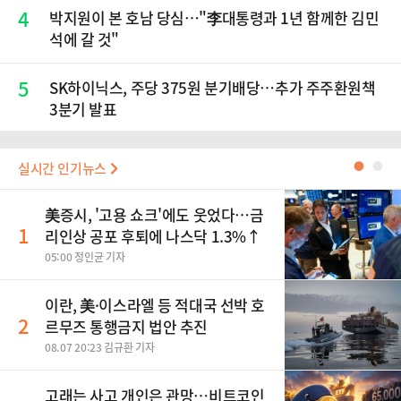
4
박지원이 본 호남 당심…"李대통령과 1년 함께한 김민
석에 갈 것"
5
SK하이닉스, 주당 375원 분기배당…추가 주주환원책
3분기 발표
실시간 인기뉴스
●
●
美증시, '고용 쇼크'에도 웃었다…금
1
리인상 공포 후퇴에 나스닥 1.3%↑
05:00 정인균 기자
이란, 美·이스라엘 등 적대국 선박 호
2
르무즈 통행금지 법안 추진
08.07 20:23 김규환 기자
고래는 사고 개인은 관망…비트코인