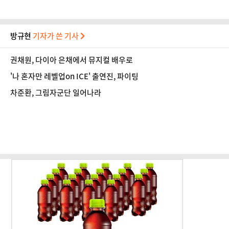
방규현
기자가 쓴 기사
권채원, 다이아 은채에서 뮤지컬 배우로
'나 혼자만 레벨업on ICE' 출연진, 파이팅
차준환, 그림자군단 일어나라