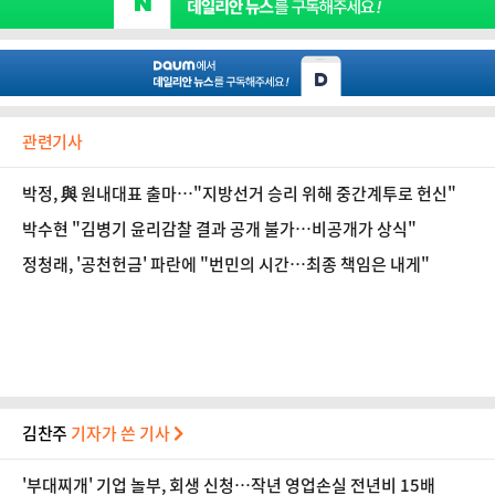
관련기사
박정, 與 원내대표 출마…"지방선거 승리 위해 중간계투로 헌신"
박수현 "김병기 윤리감찰 결과 공개 불가…비공개가 상식"
정청래, '공천헌금' 파란에 "번민의 시간…최종 책임은 내게"
김찬주
기자가 쓴 기사
'부대찌개' 기업 놀부, 회생 신청…작년 영업손실 전년비 15배