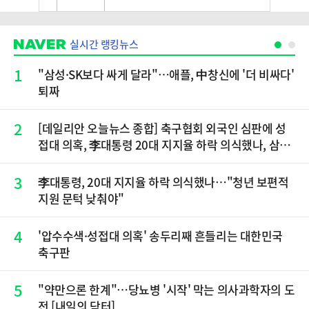
실시간 랭킹뉴스
1
"삼성·SK보다 싸게 달라"…애플, 中창신에 '더 비싸다'
퇴짜
2
[데일리안 오늘뉴스 종합] 축구협회 외국인 심판에 성
접대 의혹, 李대통령 20대 지지율 하락 의식했나, 삼전
닉스 올인은 금물, SK하이닉스 프리마켓 시초가 논란
재점화, 김민석 "과반 승리 가능성 99%" 등
3
李대통령, 20대 지지율 하락 의식했나…"청년 보편적
지원 문턱 낮춰야"
4
'압수수색·성접대 의혹' 송두리째 흔들리는 대한민국
축구판
5
"약만으론 한계"…당뇨병 '시작' 막는 의사과학자의 도
전 [내일의 닥터]