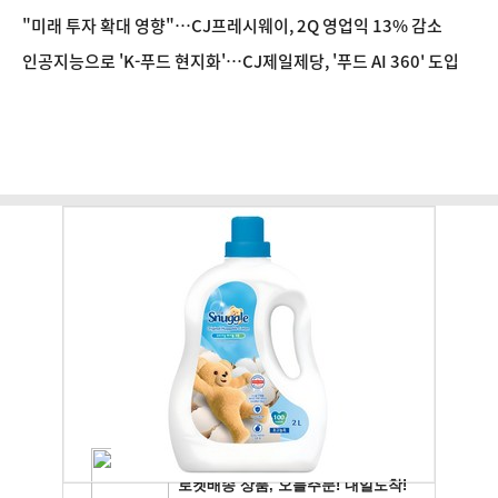
"미래 투자 확대 영향"…CJ프레시웨이, 2Q 영업익 13% 감소
인공지능으로 'K-푸드 현지화'…CJ제일제당, '푸드 AI 360' 도입