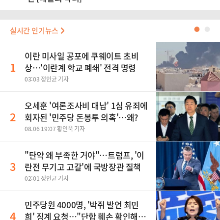
실시간 인기뉴스
●
●
이란 미사일 공포에 쿠웨이트 초비
1
상…'이란계 학교 폐쇄' 전격 명령
03:03 정인균 기자
오세훈 '여론조사비 대납' 1심 유죄에
2
회자된 '민주당 돈봉투 의혹'…왜?
08.06 19:07 황인욱 기자
"탄약 왜 부족한 거야"…트럼프, '이
3
란전 무기고 고갈'에 국방장관 질책
02:01 정인균 기자
민주당원 4000명, '박쥐 발언 최민
4
희' 징계 요청…"단합 훼손 확인해