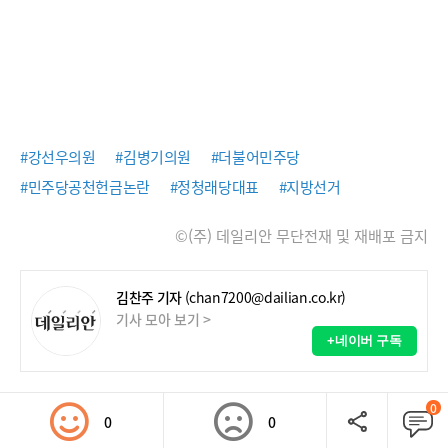
#강선우의원
#김병기의원
#더불어민주당
#민주당공천헌금논란
#정청래당대표
#지방선거
©(주) 데일리안 무단전재 및 재배포 금지
김찬주 기자
(chan7200@dailian.co.kr)
기사 모아 보기 >
+네이버 구독
0
0
0