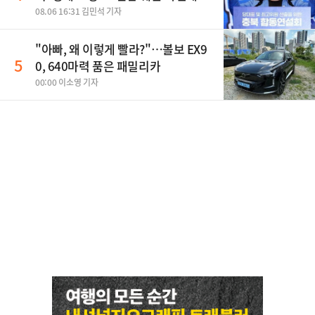
야"
08.06 16:31 김민석 기자
"아빠, 왜 이렇게 빨라?"…볼보 EX9
5
0, 640마력 품은 패밀리카
00:00 이소영 기자