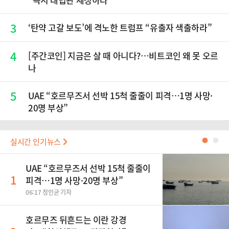
3
‘탄약 고갈 보도’에 격노한 트럼프 “유출자 색출하라”
4
[주간코인] 지금은 살 때 아니다?…비트코인 왜 못 오르
나
5
UAE “호르무즈서 선박 15척 줄줄이 피격…1명 사망·
20명 부상”
실시간 인기뉴스
●
●
UAE “호르무즈서 선박 15척 줄줄이
1
피격…1명 사망·20명 부상”
06:17 정인균 기자
호르무즈 뒤흔드는 이란 강경