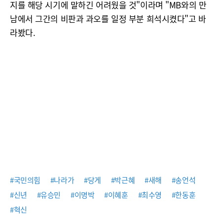
지를 해당 시기에 말하긴 어려웠을 것"이라며 "MB와의 만
남에서 그간의 비판과 과오를 일정 부분 희석시켰다"고 바
라봤다.
#국민의힘
#나라가
#당게
#박근혜
#새해
#송언석
#신년
#유승민
#이명박
#이혜훈
#최수영
#한동훈
#혁신