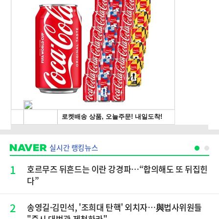
실시간 랭킹뉴스
1
호르무즈 뒤흔드는 이란 강경파…“합의해도 또 뒤집힌
다”
2
송영길·김민석, '조희대 탄핵' 외치자…與법사위원들
"즉시 대법관 제청하라"