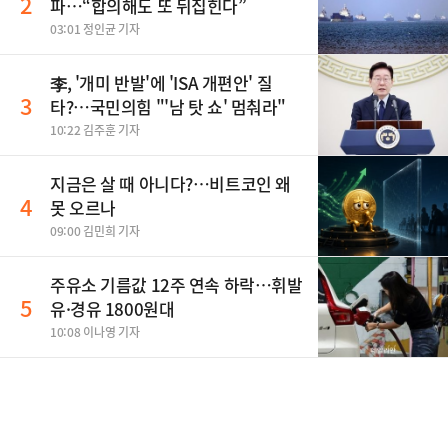
2
파…“합의해도 또 뒤집힌다”
03:01 정인균 기자
李, '개미 반발'에 'ISA 개편안' 질
3
타?…국민의힘 "'남 탓 쇼' 멈춰라"
10:22 김주훈 기자
지금은 살 때 아니다?…비트코인 왜
4
못 오르나
09:00 김민희 기자
주유소 기름값 12주 연속 하락…휘발
5
유·경유 1800원대
10:08 이나영 기자