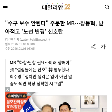
"수구 보수 안된다" 주문한 MB…장동혁, 받
아적고 '노선 변경' 신호탄
김수현 기자 (water@dailian.co.kr)
입력 2026.01.03 06:00
수정 2026.01.03 06:05
MB "화합·단합 필요…미래 향해야"
張 "걸림돌에는 단호" 韓 염두했나
최수영 "정치인 생각은 입이 아닌 말
중도·외연 확장 정확한 시그널"
X