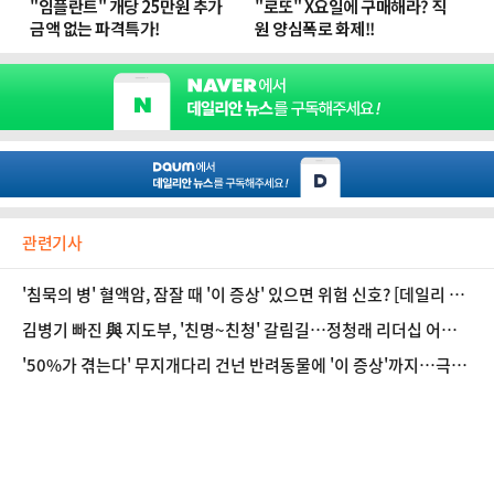
관련기사
'침묵의 병' 혈액암, 잠잘 때 '이 증상' 있으면 위험 신호? [데일리 헬
스]
김병기 빠진 與 지도부, '친명~친청' 갈림길…정청래 리더십 어디로
[정국 기상대]
'50%가 겪는다' 무지개다리 건넌 반려동물에 '이 증상'까지…극복
하려면? [데일리 헬스]