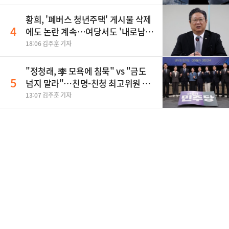
황희, '폐버스 청년주택' 게시물 삭제
4
에도 논란 계속…여당서도 '내로남
불' 비판
18:06 김주훈 기자
"정청래, 李 모욕에 침묵" vs "금도
5
넘지 말라"…친명-친청 최고위원 후
보, 제주서 격돌
13:07 김주훈 기자