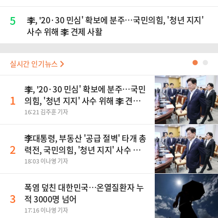
5
李, '20·30 민심' 확보에 분주…국민의힘, '청년 지지'
사수 위해 李 견제 사활
실시간 인기뉴스
●
●
李, '20·30 민심' 확보에 분주…국민
1
의힘, '청년 지지' 사수 위해 李 견제
사활
16:21 김주훈 기자
李대통령, 부동산 '공급 절벽' 타개 총
2
력전, 국민의힘, '청년 지지' 사수 위
해 李 견제 사활 등
18:03 이나영 기자
폭염 덮친 대한민국…온열질환자 누
3
적 3000명 넘어
17:16 이나영 기자