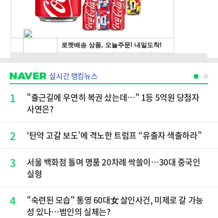
실시간 랭킹뉴스
1
"출근길에 우연히 복권 샀는데…" 1등 5억원 당첨자
사연은?
2
‘탄약 고갈 보도’에 격노한 트럼프 “유출자 색출하라”
3
서울 백화점 돌며 명품 20차례 싹쓸이…30대 중국인
실형
4
"숙련된 모습" 통영 60대女 살인사건, 미제로 갈 가능
성 있나…범인의 실체는?