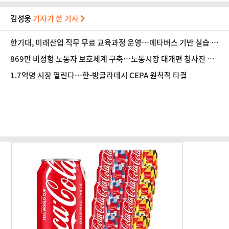
김성웅
기자가 쓴 기사
한기대, 미래산업 직무 무료 교육과정 운영…메타버스 기반 실습 도
입
869만 비정형 노동자 보호체계 구축…노동시장 대개편 청사진 공
개
1.7억명 시장 열린다…한-방글라데시 CEPA 원칙적 타결