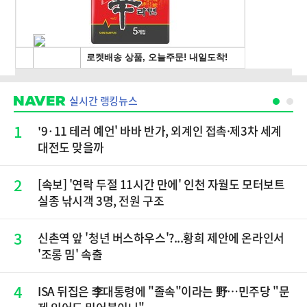
실시간 랭킹뉴스
1
'9·11 테러 예언' 바바 반가, 외계인 접촉·제3차 세계
대전도 맞을까
2
[속보] '연락 두절 11시간 만에' 인천 자월도 모터보트
실종 낚시객 3명, 전원 구조
3
신촌역 앞 '청년 버스하우스'?...황희 제안에 온라인서
'조롱 밈' 속출
4
ISA 뒤집은 李대통령에 "졸속"이라는 野…민주당 "문