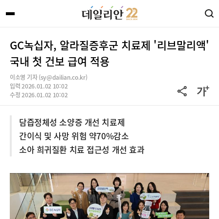
GC녹십자, 알라질증후군 치료제 '리브말리액'
국내 첫 건보 급여 적용
이소영 기자 (sy@dailian.co.kr)
입력 2026.01.02 10:02
수정 2026.01.02 10:02
담즙정체성 소양증 개선 치료제
간이식 및 사망 위험 약70%감소
소아 희귀질환 치료 접근성 개선 효과