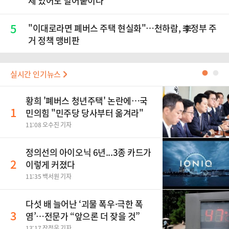
제 있어도 밀어붙이나"
5
"이대로라면 폐버스 주택 현실화"…천하람, 李정부 주
거 정책 맹비판
실시간 인기뉴스
●
●
황희 '폐버스 청년주택' 논란에…국
1
민의힘 "민주당 당사부터 옮겨라"
11:08 오수진 기자
정의선의 아이오닉 6년...3종 카드가
2
이렇게 커졌다
11:35 백서원 기자
다섯 배 늘어난 ‘괴물 폭우·극한 폭
3
염’…전문가 “앞으론 더 잦을 것”
13:17 장정욱 기자