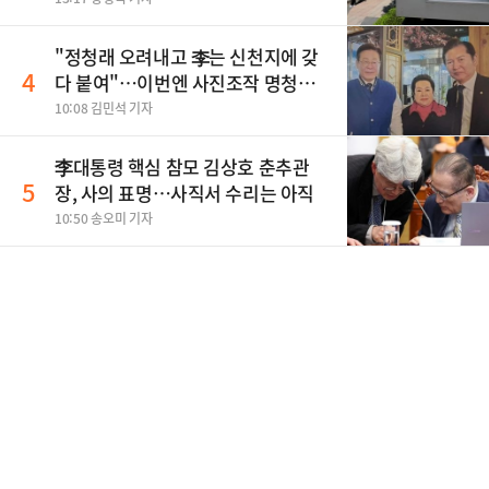
"정청래 오려내고 李는 신천지에 갖
4
다 붙여"…이번엔 사진조작 명청대
전
10:08 김민석 기자
李대통령 핵심 참모 김상호 춘추관
5
장, 사의 표명…사직서 수리는 아직
10:50 송오미 기자