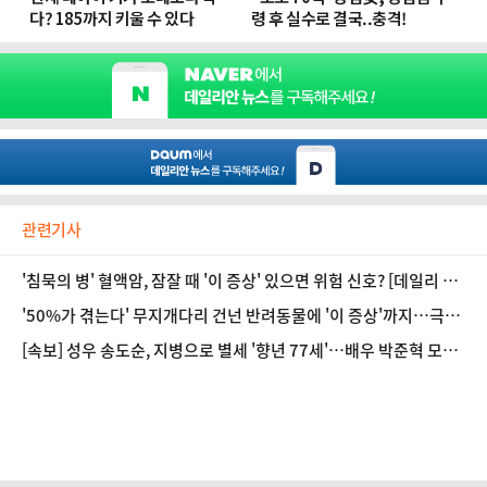
관련기사
'침묵의 병' 혈액암, 잠잘 때 '이 증상' 있으면 위험 신호? [데일리 헬
스]
'50%가 겪는다' 무지개다리 건넌 반려동물에 '이 증상'까지…극복
하려면? [데일리 헬스]
[속보] 성우 송도순, 지병으로 별세 '향년 77세'…배우 박준혁 모친
상