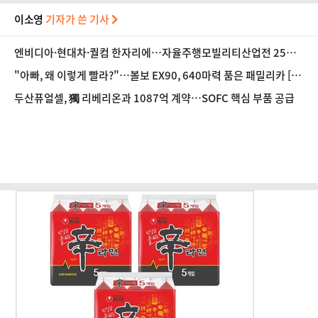
이소영
기자가 쓴 기사
엔비디아·현대차·퀄컴 한자리에…자율주행모빌리티산업전 25일
개막
"아빠, 왜 이렇게 빨라?"…볼보 EX90, 640마력 품은 패밀리카 [시
승기]
두산퓨얼셀, 獨 리베리온과 1087억 계약…SOFC 핵심 부품 공급