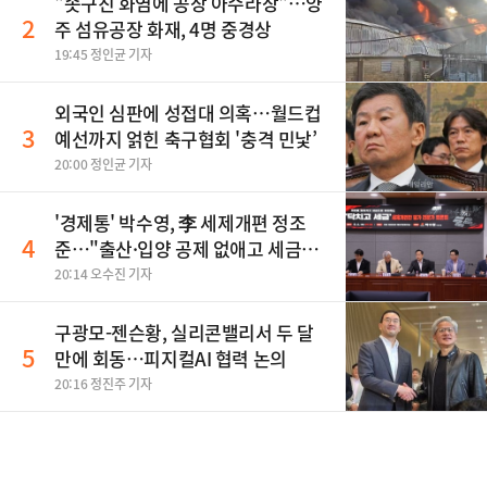
"솟구친 화염에 공장 아수라장"…양
2
주 섬유공장 화재, 4명 중경상
19:45 정인균 기자
외국인 심판에 성접대 의혹…월드컵
3
예선까지 얽힌 축구협회 '충격 민낯’
20:00 정인균 기자
'경제통' 박수영, 李 세제개편 정조
4
준…"출산·입양 공제 없애고 세금폭
탄"
20:14 오수진 기자
구광모-젠슨황, 실리콘밸리서 두 달
5
만에 회동…피지컬AI 협력 논의
20:16 정진주 기자