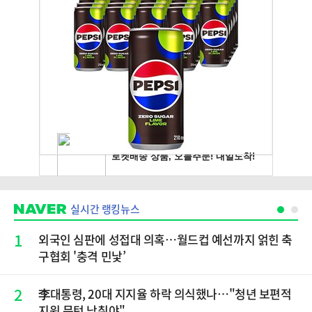
실시간 랭킹뉴스
1
외국인 심판에 성접대 의혹…월드컵 예선까지 얽힌 축
구협회 '충격 민낯’
2
李대통령, 20대 지지율 하락 의식했나…"청년 보편적
지원 문턱 낮춰야"