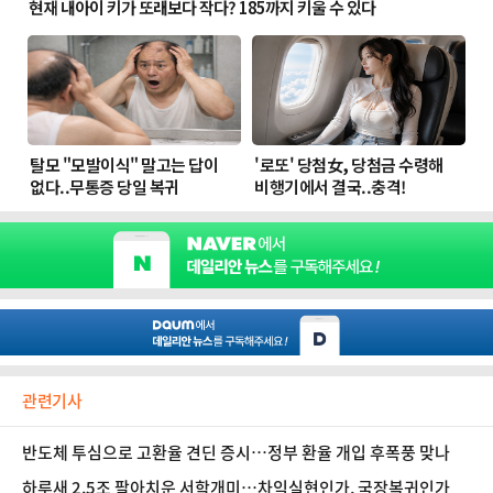
관련기사
반도체 투심으로 고환율 견딘 증시…정부 환율 개입 후폭풍 맞나
하루새 2.5조 팔아치운 서학개미…차익실현인가, 국장복귀인가