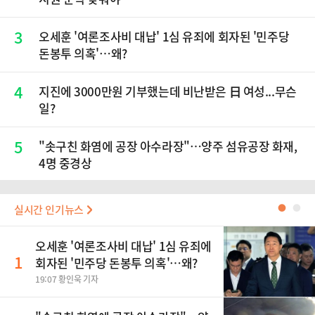
3
오세훈 '여론조사비 대납' 1심 유죄에 회자된 '민주당
돈봉투 의혹'…왜?
4
지진에 3000만원 기부했는데 비난받은 日 여성...무슨
일?
5
"솟구친 화염에 공장 아수라장"…양주 섬유공장 화재,
4명 중경상
실시간 인기뉴스
●
●
오세훈 '여론조사비 대납' 1심 유죄에
1
회자된 '민주당 돈봉투 의혹'…왜?
19:07 황인욱 기자