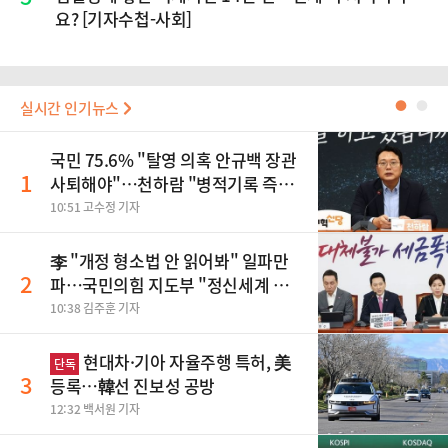
요? [기자수첩-사회]
실시간 인기뉴스
●
●
국민 75.6% "탈영 의혹 안규백 장관
1
사퇴해야"…천하람 "병적기록 즉각
공개하라"
10:51 고수정 기자
李 "개정 형소법 안 읽어봐" 일파만
2
파…국민의힘 지도부 "정신세계 궁
금하다"
10:38 김주훈 기자
현대차·기아 자율주행 특허, 美
단독
3
등록…韓선 진보성 공방
12:32 백서원 기자