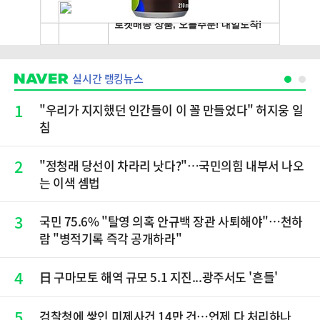
실시간 랭킹뉴스
1
"우리가 지지했던 인간들이 이 꼴 만들었다" 허지웅 일
침
2
​"정청래 당선이 차라리 낫다?"…국민의힘 내부서 나오
는 이색 셈법
3
국민 75.6% "탈영 의혹 안규백 장관 사퇴해야"…천하
람 "병적기록 즉각 공개하라"
4
日 구마모토 해역 규모 5.1 지진...광주서도 '흔들'
5
검찰청에 쌓인 미제사건 14만 건…언제 다 처리하나