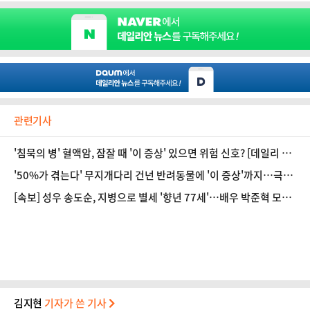
관련기사
'침묵의 병' 혈액암, 잠잘 때 '이 증상' 있으면 위험 신호? [데일리 헬
스]
'50%가 겪는다' 무지개다리 건넌 반려동물에 '이 증상'까지…극복
하려면? [데일리 헬스]
[속보] 성우 송도순, 지병으로 별세 '향년 77세'…배우 박준혁 모친
상
김지현
기자가 쓴 기사