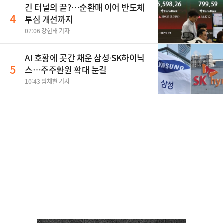
긴 터널의 끝?…순환매 이어 반도체
4
투심 개선까지
07:06 강현태 기자
AI 호황에 곳간 채운 삼성·SK하이닉
5
스…주주환원 확대 눈길
10:43 임채현 기자