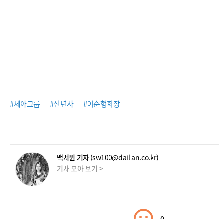
#세아그룹
#신년사
#이순형회장
백서원 기자
(sw100@dailian.co.kr)
기사 모아 보기 >
0