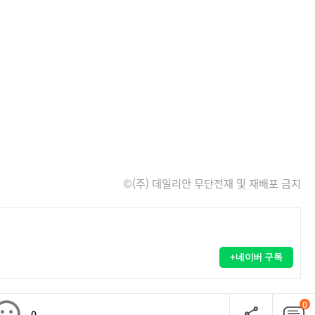
©(주) 데일리안 무단전재 및 재배포 금지
+네이버 구독
0
0