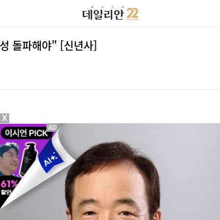
성 돌파해야" [신년사]
X