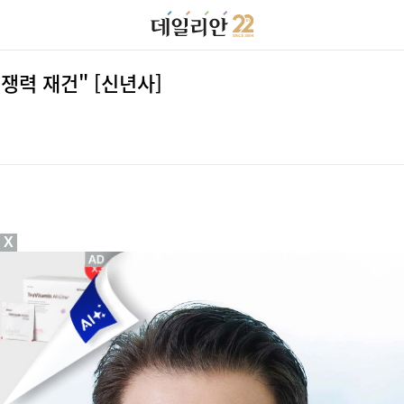
쟁력 재건" [신년사]
X