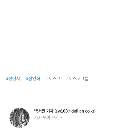
#신년사
#장인화
#포스코
#포스코그룹
백서원 기자
(sw100@dailian.co.kr)
기사 모아 보기 >