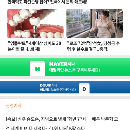
관련기사
[속보] 성우 송도순, 지병으로 별세 '향년 77세'…배우 박준혁 모친
상
전 세계 미녀 다 제쳤다…'1위 미모' K팝 스타