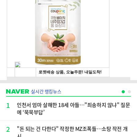
실시간 랭킹뉴스
1
인천서 엄마 살해한 18세 아들…"죄송하지 않냐" 질문
에 ‘묵묵부답’
2
"돈 되는 건 다한다" 작정한 MZ조폭들…소탕 작전 개
시