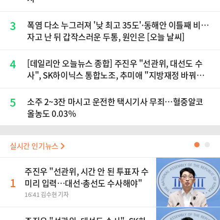
3
폭염 다소 누그러져 '낮 최고 35도'·동해안 이틀째 비…
자고 난 뒤 갑작스러운 두통, 원인은 [오늘 날씨]
4
[데일리안 오늘뉴스 종합] 주진우 "선관위, 대선도 수
사", SK하이닉스 통합노조, 추미애 "지방재정 바꿔
야", 세제개편 이달 정리 등
5
소주 2~3잔 마시고 운전한 택시기사 무죄…혈중알코
올농도 0.03%
실시간 인기뉴스
●
●
주진우 "선관위, 시간 안 된 투표자 수
1
미리 입력…대선·총선도 수사해야"
16:41 김수현 기자