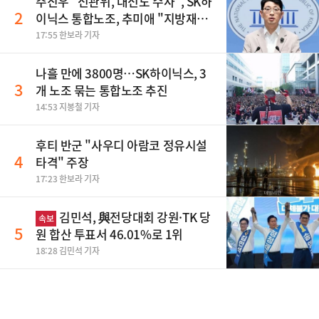
주진우 "선관위, 대선도 수사", SK하
2
이닉스 통합노조, 추미애 "지방재정
바꿔야", 세제개편 이달 정리 등
17:55 한보라 기자
나흘 만에 3800명…SK하이닉스, 3
3
개 노조 묶는 통합노조 추진
14:53 지봉철 기자
후티 반군 "사우디 아람코 정유시설
4
타격" 주장
17:23 한보라 기자
김민석, 與전당대회 강원·TK 당
속보
5
원 합산 투표서 46.01%로 1위
18:28 김민석 기자