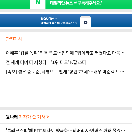
관련기사
이혜훈 '갑질 녹취' 전격 폭로…인턴에 "입이라고 터졌다고 마음대
로 지껄이냐"
전 세계 미녀 다 제쳤다…'1위 미모' K팝 스타
[속보] 성우 송도순, 지병으로 별세 '향년 77세'…배우 박준혁 모친
상
원나래
기자가 쓴 기사
'롤러코스피'에 ETF 투자도 양극화…레버리지·인버스 거래 몰렸