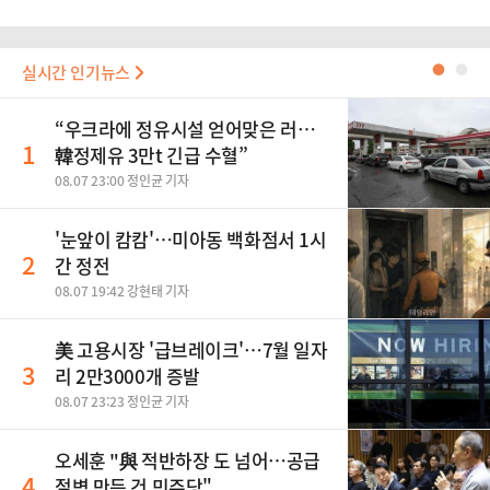
실시간 인기뉴스
●
●
“우크라에 정유시설 얻어맞은 러…
1
韓정제유 3만t 긴급 수혈”
08.07 23:00 정인균 기자
'눈앞이 캄캄'…미아동 백화점서 1시
2
간 정전
08.07 19:42 강현태 기자
美 고용시장 '급브레이크'…7월 일자
3
리 2만3000개 증발
08.07 23:23 정인균 기자
오세훈 "與 적반하장 도 넘어…공급
4
절벽 만든 건 민주당"