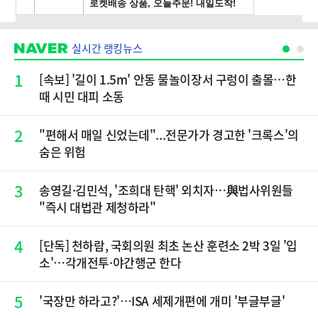
실시간 랭킹뉴스
1
[속보] '길이 1.5m' 안동 물놀이장서 구렁이 출몰…한
때 시민 대피 소동
2
"편해서 매일 신었는데"...전문가가 경고한 '크록스'의
숨은 위험
3
송영길·김민석, '조희대 탄핵' 외치자…與법사위원들
"즉시 대법관 제청하라"
4
[단독] 천하람, 국회의원 최초 논산 훈련소 2박 3일 '입
소'…각개전투·야간행군 한다
5
'국장만 하라고?'…ISA 세제개편에 개미 '부글부글'