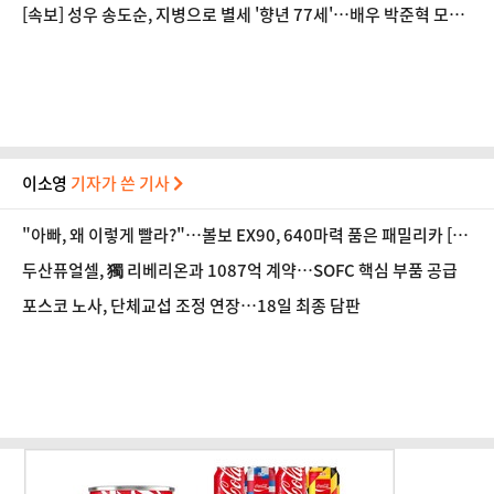
[속보] 성우 송도순, 지병으로 별세 '향년 77세'…배우 박준혁 모친
상
이소영
기자가 쓴 기사
"아빠, 왜 이렇게 빨라?"…볼보 EX90, 640마력 품은 패밀리카 [시
승기]
두산퓨얼셀, 獨 리베리온과 1087억 계약…SOFC 핵심 부품 공급
포스코 노사, 단체교섭 조정 연장…18일 최종 담판