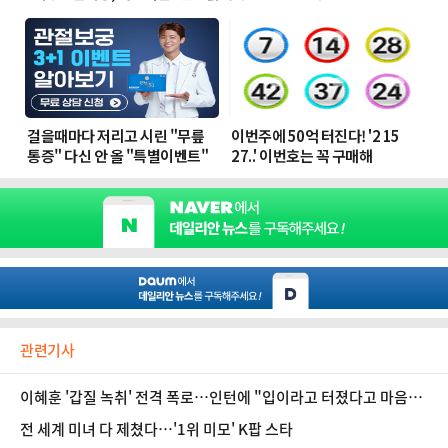
관련기사
이혜훈 '갑질 녹취' 전격 폭로…인턴에 "입이라고 터졌다고 마음대
로 지껄이냐"
전 세계 미녀 다 제쳤다…'1위 미모' K팝 스타