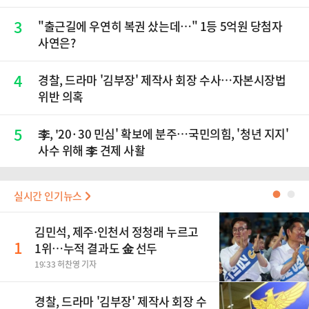
3
"출근길에 우연히 복권 샀는데…" 1등 5억원 당첨자
사연은?
4
경찰, 드라마 '김부장' 제작사 회장 수사…자본시장법
위반 의혹
5
李, '20·30 민심' 확보에 분주…국민의힘, '청년 지지'
사수 위해 李 견제 사활
실시간 인기뉴스
●
●
김민석, 제주·인천서 정청래 누르고
1
1위…누적 결과도 金 선두
19:33 허찬영 기자
경찰, 드라마 '김부장' 제작사 회장 수