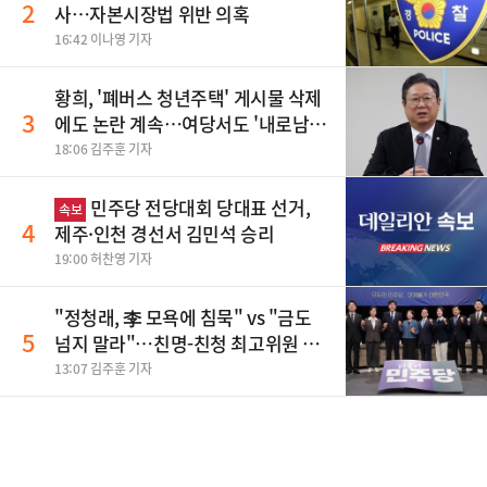
2
사…자본시장법 위반 의혹
16:42 이나영 기자
황희, '폐버스 청년주택' 게시물 삭제
3
에도 논란 계속…여당서도 '내로남
불' 비판
18:06 김주훈 기자
민주당 전당대회 당대표 선거,
속보
4
제주·인천 경선서 김민석 승리
19:00 허찬영 기자
"정청래, 李 모욕에 침묵" vs "금도
5
넘지 말라"…친명-친청 최고위원 후
보, 제주서 격돌
13:07 김주훈 기자