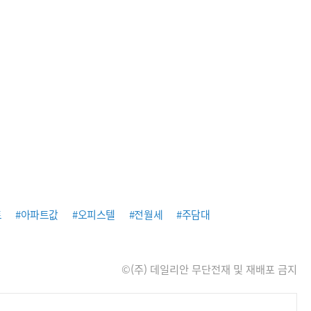
트
#아파트값
#오피스텔
#전월세
#주담대
©(주) 데일리안 무단전재 및 재배포 금지