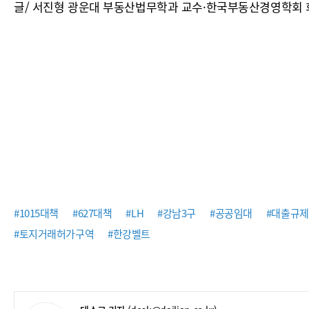
글/ 서진형 광운대 부동산법무학과 교수·한국부동산경영학회 
#1015대책
#627대책
#LH
#강남3구
#공공임대
#대출규제
#토지거래허가구역
#한강벨트