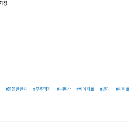
회장
#똘똘한한채
#무주택자
#부동산
#비아파트
#빌라
#아파