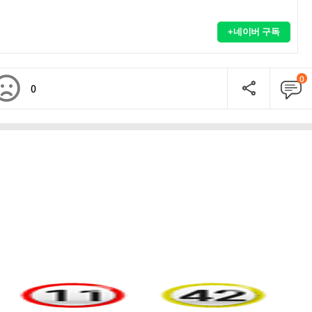
+네이버 구독
0
0