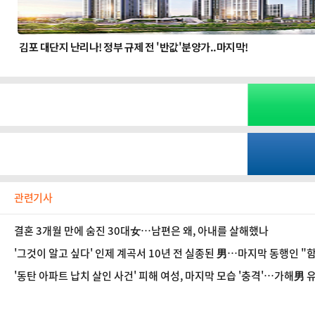
관련기사
결혼 3개월 만에 숨진 30대女…남편은 왜, 아내를 살해했나
'그것이 알고 싶다' 인제 계곡서 10년 전 실종된 男…마지막 동행인 "
'동탄 아파트 납치 살인 사건' 피해 여성, 마지막 모습 '충격'…가해男