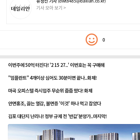
유정선 기자
(dwt8485@dailian.co.kr)
기사 모아 보기 >
0