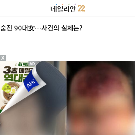
국 숨진 90대女…사건의 실체는?
X