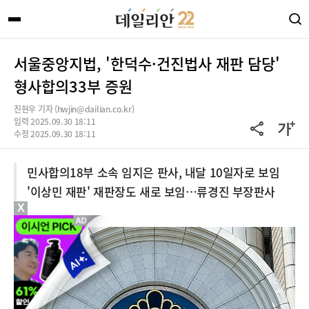
서울중앙지법, '한덕수·건진법사 재판 담당'
형사합의33부 증원
진현우 기자 (hwjin@dailian.co.kr)
입력 2025.09.30 18:11
수정 2025.09.30 18:11
민사합의18부 소속 임지은 판사, 내달 10일자로 보임
'이상민 재판' 재판장도 새로 보임…류경진 부장판사
X