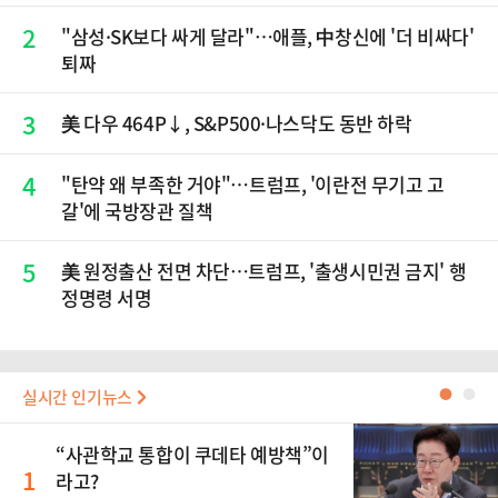
닉스 올인은 금물, SK하이닉스 프리마켓 시초가 논란
재점화, 김민석 "과반 승리 가능성 99%" 등
2
"삼성·SK보다 싸게 달라"…애플, 中창신에 '더 비싸다'
퇴짜
3
美 다우 464P↓, S&P500·나스닥도 동반 하락
4
"탄약 왜 부족한 거야"…트럼프, '이란전 무기고 고
갈'에 국방장관 질책
5
美 원정출산 전면 차단…트럼프, '출생시민권 금지' 행
정명령 서명
실시간 인기뉴스
●
●
“사관학교 통합이 쿠데타 예방책”이
1
라고?