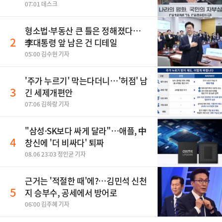
07:01 데스크
형소법·부동산 큰 틀은 정해졌다…
2
李대통령 앞 남은 건 디테일
05:00 김수현 기자
'주가 누르기' 막는다더니…'허점' 남
3
긴 세제개편안
07:06 김하랑 기자
"삼성·SK보다 싸게 달라"…애플, 中
4
창신에 '더 비싸다' 퇴짜
08.06 23:03 정인균 기자
근거는 '적절한 때'에?…김민석 신천
5
지 승부수, 공세에서 방어로
06:00 김주혜 기자