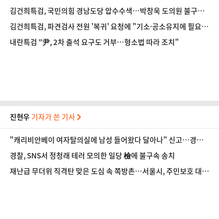
김건희특검, 국민의힘 경남도당 압수수색…박창욱 도의원 불구속
기소 (종합)
김건희특검, 파견검사 전원 '복귀' 요청에 "기소·공소유지에 필요"
(종합)
내란특검 "尹, 2차 출석 요구도 거부…형소법 따라 조치"
진현우
기자가 쓴 기사
"캐리비안베이 여자탈의실에 남성 들어왔다 달아나" 신고…경찰,
행적 추적 중
경찰, SNS서 정청래 테러 모의한 일당 檢에 불구속 송치
재난급 무더위 직격탄 맞은 도심 속 쪽방촌…서울시, 주민보호 대책
강화 [데일리안이 간다 156]