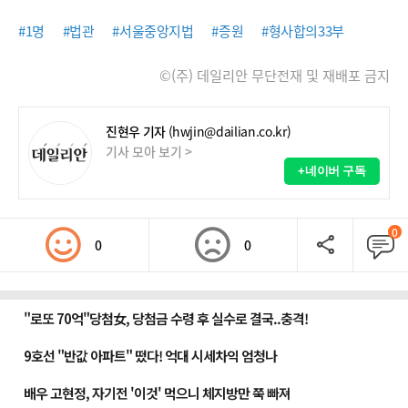
#1명
#법관
#서울중앙지법
#증원
#형사합의33부
©(주) 데일리안 무단전재 및 재배포 금지
진현우 기자
(hwjin@dailian.co.kr)
기사 모아 보기 >
+네이버 구독
0
0
0