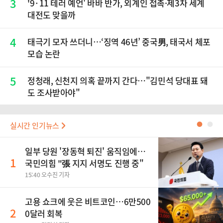
3
'9·11 테러 예언' 바바 반가, 외계인 접촉·제3차 세계
대전도 맞을까
4
태극기 모자 쓰더니…‘징역 46년’ 중국男, 태국서 체포
모습 논란
5
정청래, 신천지 의혹 끝까지 간다…"김민석 당대표 돼
도 조사받아야"
실시간 인기뉴스
●
●
일부 당원 '장동혁 퇴진' 움직임에…
1
국민의힘 "張 지지 서명도 진행 중"
15:40 오수진 기자
고용 쇼크에 웃은 비트코인…6만500
2
0달러 회복