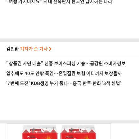
"여행 가지마세요" 시내 한복판서 한국인 납치하는 나라
김민환
기자가 쓴 기사
"상품권 사면 대출" 신종 보이스피싱 기승…금감원 소비자경보
입추에도 40도 안팎 폭염…온열질환 보험 어디까지 보장될까
'7번째 도전' KDB생명 누가 품나…흥국·한투·한화 '3색 셈법'