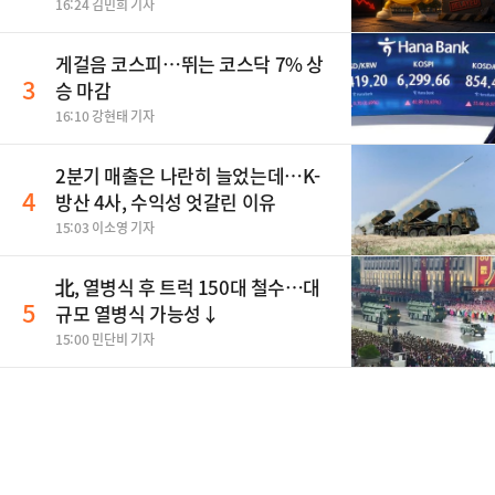
16:24 김민희 기자
게걸음 코스피…뛰는 코스닥 7% 상
3
승 마감
16:10 강현태 기자
2분기 매출은 나란히 늘었는데…K-
4
방산 4사, 수익성 엇갈린 이유
15:03 이소영 기자
北, 열병식 후 트럭 150대 철수…대
5
규모 열병식 가능성↓
15:00 민단비 기자