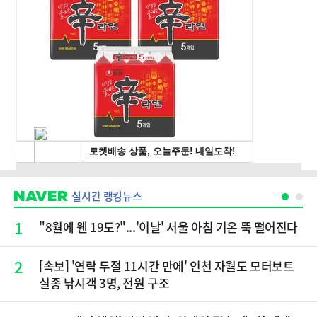
실시간 랭킹뉴스
1
"8월에 웬 19도?"...'이날' 서울 아침 기온 뚝 떨어진다
2
[속보] '연락 두절 11시간 만에' 인천 자월도 모터보트
실종 낚시객 3명, 전원 구조