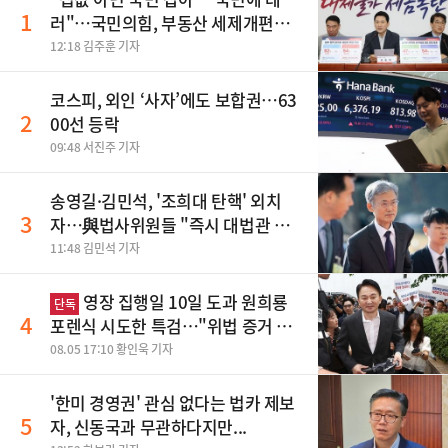
1
러"…국민의힘, 부동산 세제개편안
맹폭
12:18 김주훈 기자
코스피, 외인 ‘사자’에도 보합권…63
2
00선 등락
09:48 서진주 기자
송영길·김민석, '조희대 탄핵' 외치
3
자…與법사위원들 "즉시 대법관 제
청하라"
11:48 김민석 기자
영장 집행일 10일 도과 원희룡
단독
4
포렌식 시도한 특검…"위법 증거 수
집" 지적
08.05 17:10 황인욱 기자
'한미 경영권' 관심 없다는 법카 제보
5
자, 신동국과 무관하다지만...