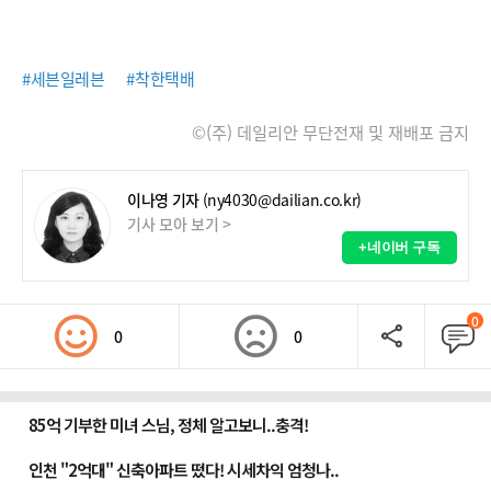
#세븐일레븐
#착한택배
©(주) 데일리안 무단전재 및 재배포 금지
이나영 기자
(ny4030@dailian.co.kr)
기사 모아 보기 >
+네이버 구독
0
0
0