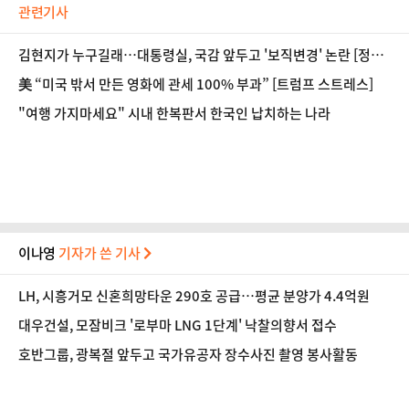
관련기사
김현지가 누구길래…대통령실, 국감 앞두고 '보직변경' 논란 [정국
기상대]
美 “미국 밖서 만든 영화에 관세 100% 부과” [트럼프 스트레스]
"여행 가지마세요" 시내 한복판서 한국인 납치하는 나라
이나영
기자가 쓴 기사
LH, 시흥거모 신혼희망타운 290호 공급…평균 분양가 4.4억원
대우건설, 모잠비크 '로부마 LNG 1단계' 낙찰의향서 접수
호반그룹, 광복절 앞두고 국가유공자 장수사진 촬영 봉사활동