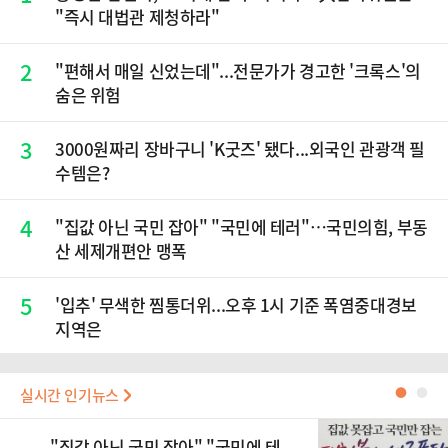
"즉시 대법관 제청하라"
2
"편해서 매일 신었는데"...전문가가 경고한 '크록스'의
숨은 위험
3
3000원짜리 장바구니 'K굿즈' 됐다...외국인 관광객 필
수템은?
4
"집값 아닌 국민 잡아" "국민에 테러"…국민의힘, 부동
산 세제개편안 맹폭
5
'입추' 무색한 찜통더위...오후 1시 기준 폭염중대경보
지역은
실시간 인기뉴스
●
●
"집값 아닌 국민 잡아" "국민에 테