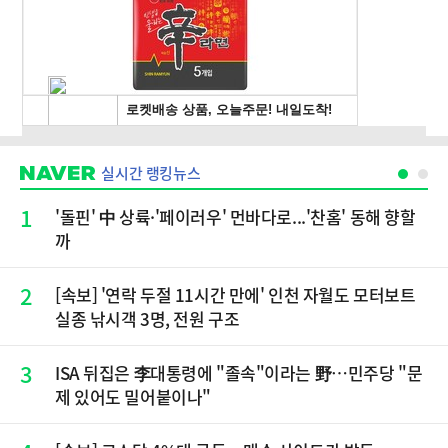
실시간 랭킹뉴스
1
'돌핀' 中 상륙·'페이러우' 먼바다로...'찬홈' 동해 향할
까
2
[속보] '연락 두절 11시간 만에' 인천 자월도 모터보트
실종 낚시객 3명, 전원 구조
3
ISA 뒤집은 李대통령에 "졸속"이라는 野…민주당 "문
제 있어도 밀어붙이나"