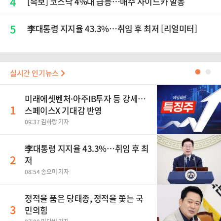
4
[속보] 코스닥 4%대 급등…매수 사이드카 발동
5
李대통령 지지율 43.3%…취임 후 최저 [리얼미터]
실시간 인기뉴스
●
●
미래에셋벤처·아주IB투자 등 강세…
1
스페이스X 기대감 반영
09:37 김하랑 기자
李대통령 지지율 43.3%…취임 후 최
2
저
08:54 송오미 기자
정적을 품은 당태종, 정적을 쫓는 국
3
민의힘