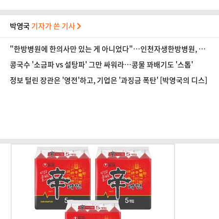
박영국
기자가 쓴 기사
"한방병원에 한의사만 있는 게 아니었다"…인천자생한방병원, 진
로 탐색의 장 마련
콩국수 '소금파 vs 설탕파' 그만 싸워라…콩물 꽈배기도 '스톱'
정보 털린 장관은 '영전'하고, 기업은 '과징금 폭탄' [박영국의 디스]