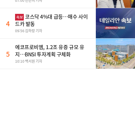
07:00 민단비 기자
코스닥 4%대 급등…매수 사이
속보
4
드카 발동
09:56 김하랑 기자
에코프로비엠, 1.2조 유증 규모 유
5
지…BNSI 투자계획 구체화
10:10 백서원 기자