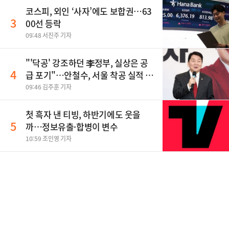
코스피, 외인 ‘사자’에도 보합권…63
3
00선 등락
09:48 서진주 기자
"'닥공' 강조하던 李정부, 실상은 공
4
급 포기"…안철수, 서울 착공 실적 미
달 비판
09:46 김주훈 기자
첫 흑자 낸 티빙, 하반기에도 웃을
5
까…정보유출·합병이 변수
10:59 조인영 기자