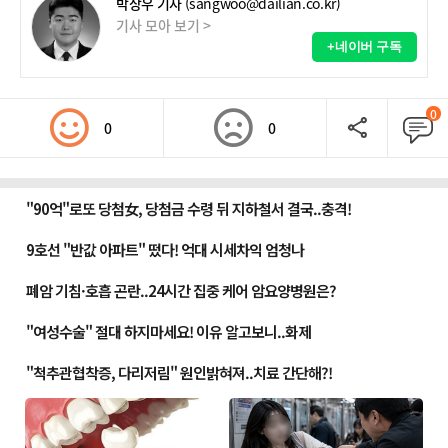
박상우 기자
(sangwoo@dailian.co.kr)
기사 모아 보기 >
+네이버 구독
0
0
0