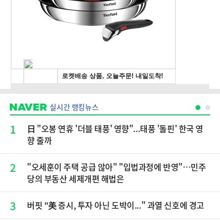
실시간 랭킹뉴스
1
日 "오봉 연휴 '더블 태풍' 영향"...태풍 '돌핀' 한국 영
향 줄까
2
"오세훈이 주택 공급 않아" "입법과정에 반영"…민주
당의 부동산 세제개편 해법은
3
버핏 "美 증시, 투자 아닌 도박이..." 과열 신호에 경고