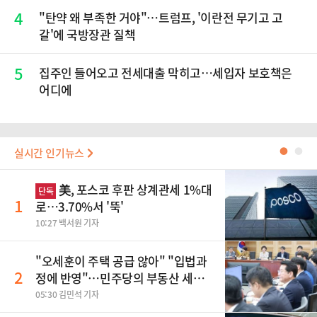
4
"탄약 왜 부족한 거야"…트럼프, '이란전 무기고 고
갈'에 국방장관 질책
5
집주인 들어오고 전세대출 막히고…세입자 보호책은
어디에
실시간 인기뉴스
●
●
美, 포스코 후판 상계관세 1%대
단독
1
로…3.70%서 '뚝'
10:27 백서원 기자
"오세훈이 주택 공급 않아" "입법과
2
정에 반영"…민주당의 부동산 세제
개편 해법은
05:30 김민석 기자