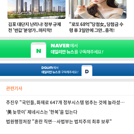
관련기사
주진우 "국민들, 화재로 647개 정부시스템 멈추는 것에 놀라셨을
것"
'美 늦깎이' 제네시스는 '한복'을 입는다
법원행정처장 "혼란 직면…사법부는 법치주의 최후 보루"