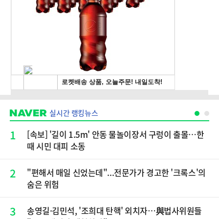
실시간 랭킹뉴스
1
[속보] '길이 1.5m' 안동 물놀이장서 구렁이 출몰…한
때 시민 대피 소동
2
"편해서 매일 신었는데"...전문가가 경고한 '크록스'의
숨은 위험
3
송영길·김민석, '조희대 탄핵' 외치자…與법사위원들