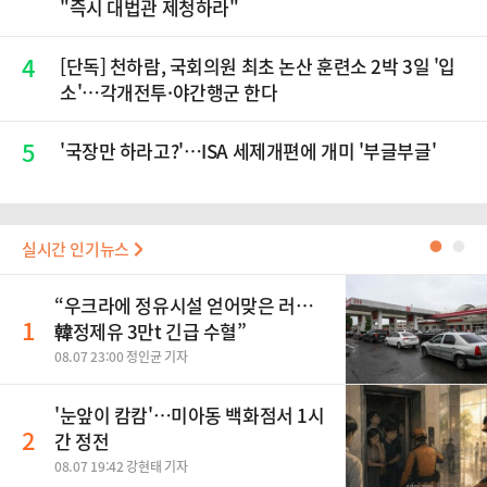
"즉시 대법관 제청하라"
4
[단독] 천하람, 국회의원 최초 논산 훈련소 2박 3일 '입
소'…각개전투·야간행군 한다
5
'국장만 하라고?'…ISA 세제개편에 개미 '부글부글'
실시간 인기뉴스
●
●
“우크라에 정유시설 얻어맞은 러…
1
韓정제유 3만t 긴급 수혈”
08.07 23:00 정인균 기자
'눈앞이 캄캄'…미아동 백화점서 1시
2
간 정전
08.07 19:42 강현태 기자