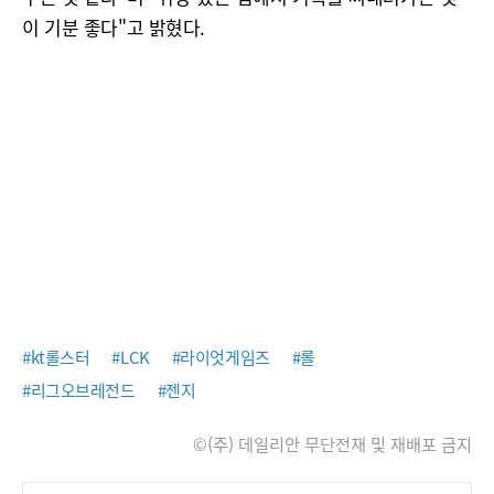
이 기분 좋다"고 밝혔다.
#kt롤스터
#LCK
#라이엇게임즈
#롤
#리그오브레전드
#젠지
©(주) 데일리안 무단전재 및 재배포 금지