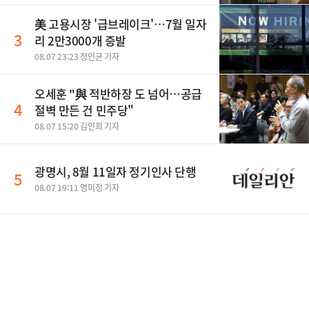
美 고용시장 '급브레이크'…7월 일자
3
리 2만3000개 증발
08.07 23:23 정인균 기자
오세훈 "與 적반하장 도 넘어…공급
4
절벽 만든 건 민주당"
08.07 15:20 김인희 기자
광명시, 8월 11일자 정기인사 단행
5
08.07 19:11 명미정 기자