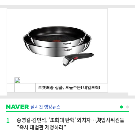
실시간 랭킹뉴스
1
송영길·김민석, '조희대 탄핵' 외치자…與법사위원들
"즉시 대법관 제청하라"