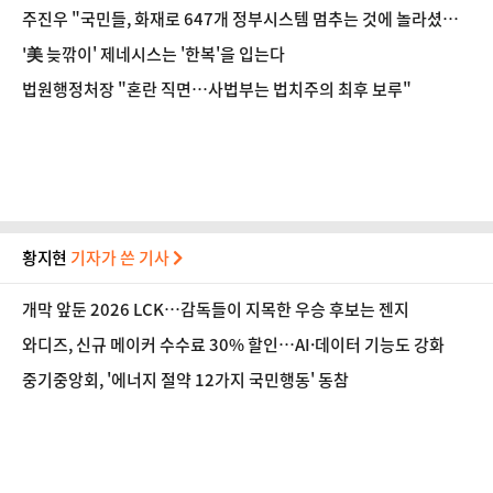
주진우 "국민들, 화재로 647개 정부시스템 멈추는 것에 놀라셨을
것"
'美 늦깎이' 제네시스는 '한복'을 입는다
법원행정처장 "혼란 직면…사법부는 법치주의 최후 보루"
황지현
기자가 쓴 기사
개막 앞둔 2026 LCK…감독들이 지목한 우승 후보는 젠지
와디즈, 신규 메이커 수수료 30% 할인…AI·데이터 기능도 강화
중기중앙회, '에너지 절약 12가지 국민행동' 동참