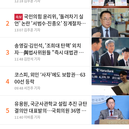
맹폭
12:18 김주훈 기자
국민의힘 윤리위, '돌려차기 실
속보
2
언' 논란 '서범수·진종오' 징계절차
개시
13:07 김주훈 기자
송영길·김민석, '조희대 탄핵' 외치
3
자…與법사위원들 "즉시 대법관 제
청하라"
11:48 김민석 기자
코스피, 외인 ‘사자’에도 보합권…63
4
00선 등락
09:48 서진주 기자
유용원, 국군사관학교 설립 추진 규탄
5
결의안 대표발의…국회의원 36명 동
참
11:40 이바름 기자