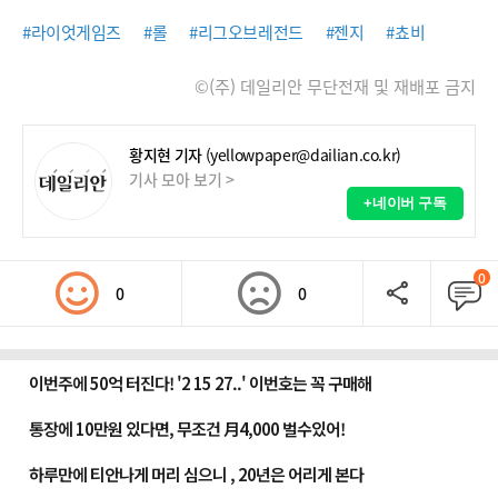
#라이엇게임즈
#롤
#리그오브레전드
#젠지
#쵸비
©(주) 데일리안 무단전재 및 재배포 금지
황지현 기자
(yellowpaper@dailian.co.kr)
기사 모아 보기 >
+네이버 구독
0
0
0