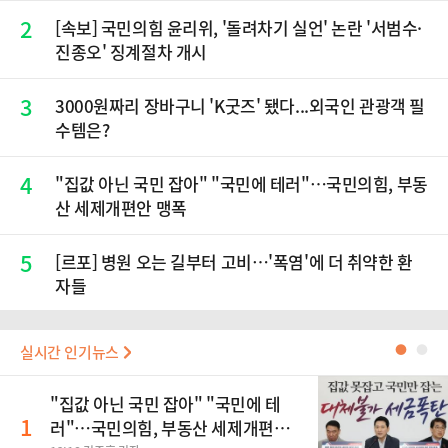
2
[속보] 국민의힘 윤리위, '돌려차기 실언' 논란 '서범수·
진종오' 징계절차 개시
3
3000원짜리 장바구니 'K굿즈' 됐다...외국인 관광객 필
수템은?
4
"집값 아닌 국민 잡아" "국민에 테러"…국민의힘, 부동
산 세제개편안 맹폭
5
[르포] 병원 오는 길부터 고비…'폭염'에 더 취약한 환
자들
실시간 인기뉴스
●
●
"집값 아닌 국민 잡아" "국민에 테
1
러"…국민의힘, 부동산 세제개편안