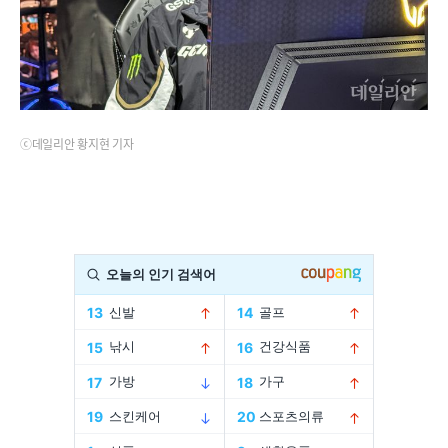
ⓒ데일리안 황지현 기자