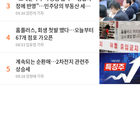
3
정에 반영"…민주당의 부동산 세제
개편 해법은
05:30 김민석 기자
홈플러스, 회생 첫발 뗐다…오늘부터
4
67개 점포 가오픈
08:53 임유정 기자
계속되는 순환매…2차전지 관련주
5
상승세
09:28 강현태 기자