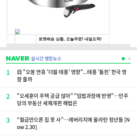
실시간 랭킹뉴스
1
日 "오봉 연휴 '더블 태풍' 영향"...태풍 '돌핀' 한국 영
향 줄까
2
"오세훈이 주택 공급 않아" "입법과정에 반영"…민주
당의 부동산 세제개편 해법은
3
“월급만으론 집 못 사”…레버리지에 올라탄 청년들 [N
ow 2.30]