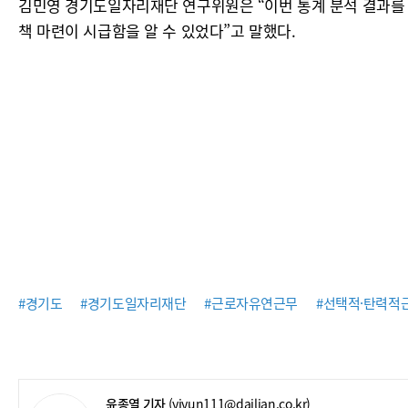
김민영 경기도일자리재단 연구위원은 “이번 통계 분석 결과를 
책 마련이 시급함을 알 수 있었다”고 말했다.
#경기도
#경기도일자리재단
#근로자유연근무
#선택적·탄력적
윤종열 기자
(yiyun111@dailian.co.kr)