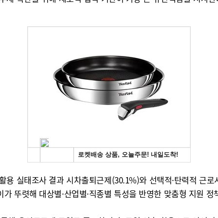
 실태조사 결과 시차출퇴근제(30.1%)와 선택적·탄력적 근로시간제
가 뚜렷해 대상별·산업별·직종별 특성을 반영한 맞춤형 지원 정