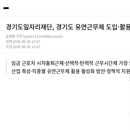
경기도일자리재단, 경기도 유연근무제 도입·활용
윤종열 기자 (yiyun111@dailian.co.kr)
입력 2025.09.26 13:47
수정 2025.09.26 13:47
임금 근로자 시차출퇴근제·선택적·탄력적 근무시간제 가장 
산업 특성·직종별 유연근무제 활용 활성화 방안·정책적 지