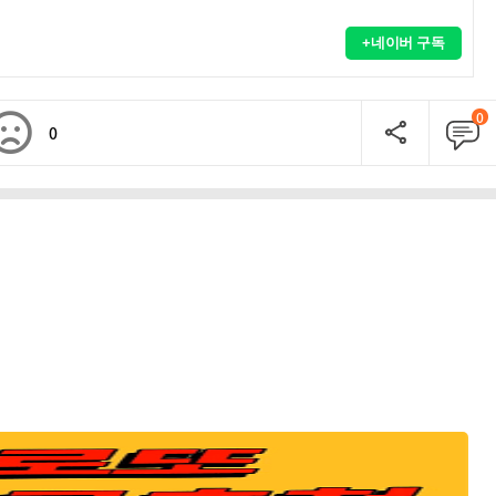
+네이버 구독
0
0