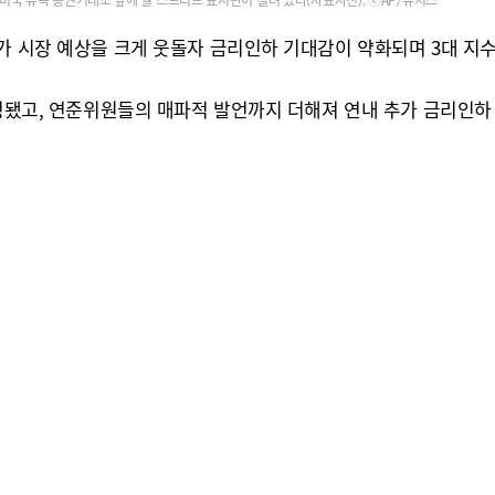
미국 뉴욕 증권거래소 앞에 월 스트리트 표지판이 걸려 있다(자료사진). ⓒAP/뉴시스
가 시장 예상을 크게 웃돌자 금리인하 기대감이 약화되며 3대 지수
조정됐고, 연준위원들의 매파적 발언까지 더해져 연내 추가 금리인