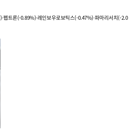
펩트론(-0.89%)·레인보우로보틱스(-0.47%)·파마리서치(-2.0