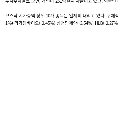
투자주체별로 보면, 개인이 261억원을 사들이고 있고, 외국인과
코스닥 시가총액 상위 10개 종목은 일제히 내리고 있다. 구체적으론 
1%)·리가켐바이오(-2.45%)·삼천당제약(-3.54%)·HLB(-2.