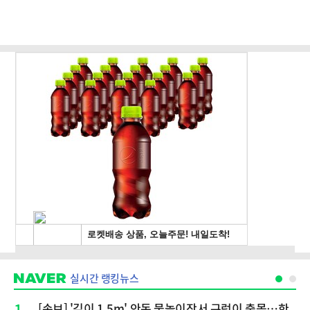
실시간 랭킹뉴스
1
[속보] '길이 1.5m' 안동 물놀이장서 구렁이 출몰…한