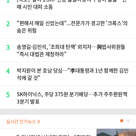
때 시민 대피 소동
2
"편해서 매일 신었는데"...전문가가 경고한 '크록스'의
숨은 위험
3
송영길·김민석, '조희대 탄핵' 외치자…與법사위원들
"즉시 대법관 제청하라"
4
박지원이 본 호남 당심…"李대통령과 1년 함께한 김민
석에 갈 것"
5
SK하이닉스, 주당 375원 분기배당…추가 주주환원책
3분기 발표
실시간 인기뉴스
●
●