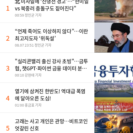
北 미사일에 ‘신냉전 경고’…“한미일
1
vs 북중러 충돌구도 짙어진다”
00:59 정인균 기자
“언제 죽어도 이상하지 않다”…이란
2
최고지도자 ‘위독설’
08.07 23:51 정인균 기자
"실리콘밸리 출신 강사 초빙"…금투
3
협, 챗GPT·파이썬 금융 데이터 분석
과정 개설
00:10 강현태 기자
열기에 삼켜진 한반도! 역대급 폭염
4
에 달아오른 도심!
01:00 홍금표 기자
고래는 사고 개인은 관망…비트코인
5
엇갈린 신호