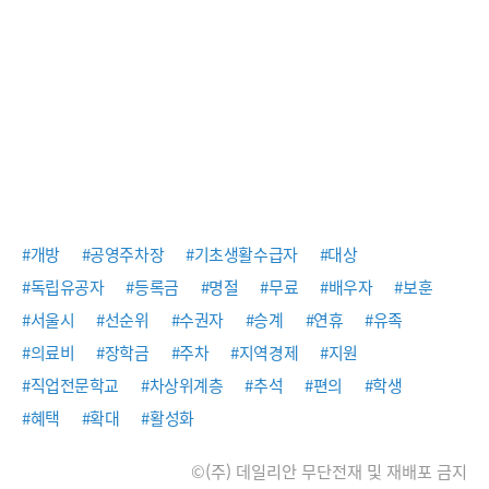
#개방
#공영주차장
#기초생활수급자
#대상
#독립유공자
#등록금
#명절
#무료
#배우자
#보훈
#서울시
#선순위
#수권자
#승계
#연휴
#유족
#의료비
#장학금
#주차
#지역경제
#지원
#직업전문학교
#차상위계층
#추석
#편의
#학생
#혜택
#확대
#활성화
©(주) 데일리안 무단전재 및 재배포 금지