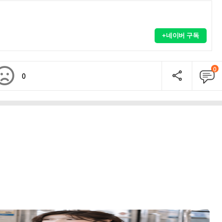
+네이버 구독
0
0