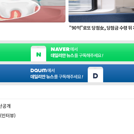
재산공개
말(인터뷰)