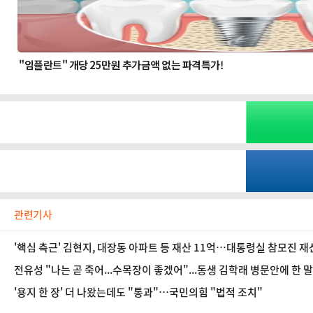
관련기사
'핵심 측근' 김현지, 대장동 아파트 등 재산 11억…대통령실 참모진 
전유성 "나는 곧 죽어...수목장이 좋겠어"...동생 김학래 병문안에 한 
'용지 한 장' 더 나왔는데도 "통과"…국민의힘 "법적 조치"