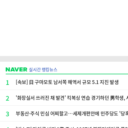
실시간 랭킹뉴스
1
[속보] 日 구마모토 남서쪽 해역서 규모 5.1 지진 발생
2
'화장실서 쓰러진 채 발견' 킥복싱 연습 경기하던 男학생, 
3
부동산·주식 민심 어찌할고…세제개편안에 민주당도 '당