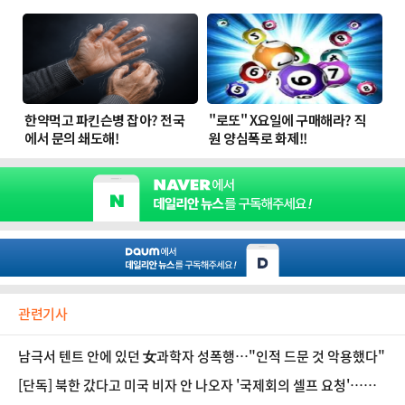
관련기사
남극서 텐트 안에 있던 女과학자 성폭행…"인적 드문 것 악용했다"
[단독] 북한 갔다고 미국 비자 안 나오자 '국제회의 셀프 요청'…남