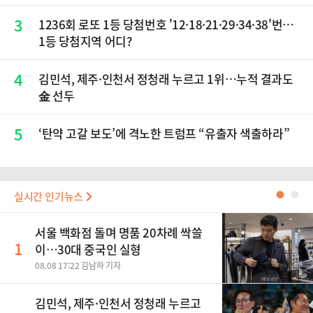
3
1236회 로또 1등 당첨번호 '12·18·21·29·34·38'번…
1등 당첨지역 어디?
4
김민석, 제주·인천서 정청래 누르고 1위…누적 결과도
金 선두
5
‘탄약 고갈 보도’에 격노한 트럼프 “유출자 색출하라”
실시간 인기뉴스
●
●
서울 백화점 돌며 명품 20차례 싹쓸
1
이…30대 중국인 실형
08.08 17:22 김남하 기자
김민석, 제주·인천서 정청래 누르고