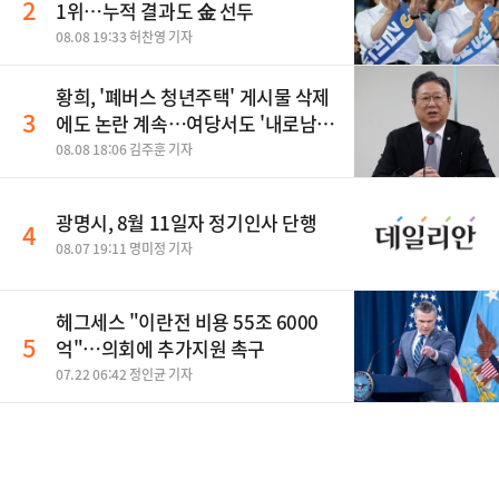
2
1위…누적 결과도 金 선두
08.08 19:33 허찬영 기자
황희, '폐버스 청년주택' 게시물 삭제
3
에도 논란 계속…여당서도 '내로남
불' 비판
08.08 18:06 김주훈 기자
광명시, 8월 11일자 정기인사 단행
4
08.07 19:11 명미정 기자
헤그세스 "이란전 비용 55조 6000
5
억"…의회에 추가지원 촉구
07.22 06:42 정인균 기자