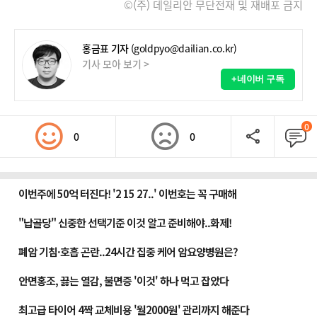
©(주) 데일리안 무단전재 및 재배포 금지
홍금표 기자
(goldpyo@dailian.co.kr)
기사 모아 보기 >
+네이버 구독
0
0
0