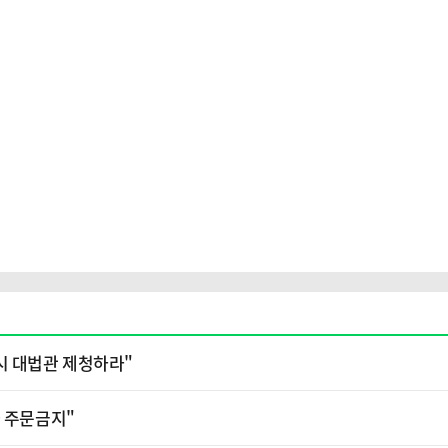
시 대법관 제청하라"
가 주문금지"