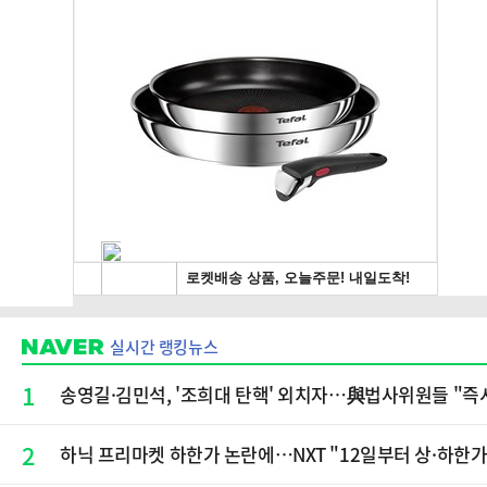
실시간 랭킹뉴스
1
송영길·김민석, '조희대 탄핵' 외치자…與법사위원들 "즉
2
하닉 프리마켓 하한가 논란에…NXT "12일부터 상·하한