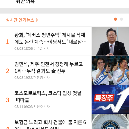
위반 의혹
실시간 인기뉴스
●
●
황희, '폐버스 청년주택' 게시물 삭제
1
에도 논란 계속…여당서도 '내로남
불' 비판
08.08 18:06 김주훈 기자
김민석, 제주·인천서 정청래 누르고
2
1위…누적 결과도 金 선두
08.08 19:33 허찬영 기자
코스모로보틱스, 코스닥 입성 첫날
3
‘따따블’
05.11 09:03 서진주 기자
보험금 노리고 회사 건물에 불 지른 6
4
0대…항소심서도 실형