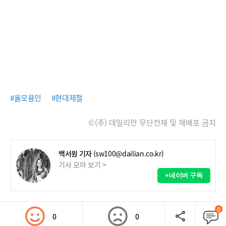
#올모용인
#현대제철
©(주) 데일리안 무단전재 및 재배포 금지
백서원 기자
(sw100@dailian.co.kr)
기사 모아 보기 >
+네이버 구독
0
0
0