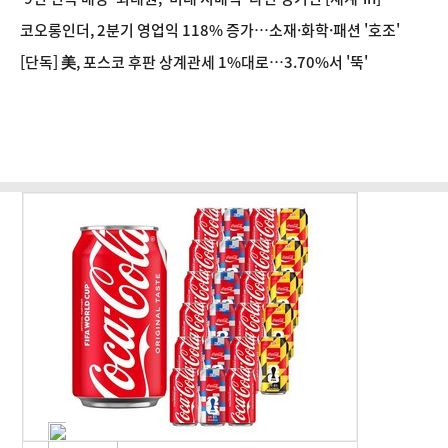
코오롱인더, 2분기 영업익 118% 증가…소재·화학·패션 '호조'
[단독] 美, 포스코 후판 상계관세 1%대로…3.70%서 '뚝'