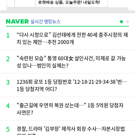
실시간 랭킹뉴스
1
“다시 시청으로” 김선태에게 전한 40세 충주시장의 재
치 있는 제안…추천 2000개
2
"숙련된 모습" 통영 60대女 살인사건, 미제로 갈 가능
성 있나…범인의 실체는?
3
1236회 로또 1등 당첨번호 '12·18·21·29·34·38'번…
1등 당첨지역 어디?
4
"출근길에 우연히 복권 샀는데…" 1등 5억원 당첨자
사연은?
5
경찰, 드라마 '김부장' 제작사 회장 수사…자본시장법