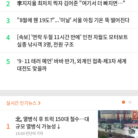
2
李지지율 최저치 찍자 김어준 "여기서 더 빠지면…"
3
"8월에 웬 19도?"...'이날' 서울 아침 기온 뚝 떨어진다
4
[속보] '연락 두절 11시간 만에' 인천 자월도 모터보트
실종 낚시객 3명, 전원 구조
5
'9·11 테러 예언' 바바 반가, 외계인 접촉·제3차 세계
대전도 맞을까
실시간 인기뉴스
●
●
北, 열병식 후 트럭 150대 철수…대
1
규모 열병식 가능성↓
15:00 민단비 기자