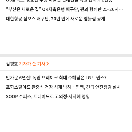
“부산은 새로운 집” OK저축은행 배구단, 팬과 함께한 25-26시즌
출정식 성료
대한항공 점보스 배구단, 20년 만에 새로운 엠블럼 공개
김평호
기자가 쓴 기사
반가운 6연전! 폭염 브레이크 최대 수혜팀은 LG 트윈스?
포항스틸야드 관중석 천장 석재 낙하…연맹, 긴급 안전점검 실시
SOOP 수퍼스, 트레이드로 고의정·서지혜 영입