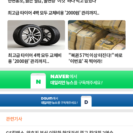
관련기사
GS칼텍스, 양효진 부상 이탈한 현대건설 꺾고 컵대회 2연승