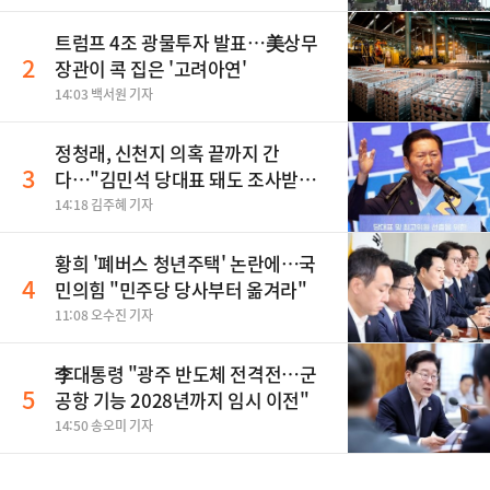
트럼프 4조 광물투자 발표…美상무
2
장관이 콕 집은 '고려아연'
14:03 백서원 기자
정청래, 신천지 의혹 끝까지 간
3
다…"김민석 당대표 돼도 조사받아
야"
14:18 김주혜 기자
황희 '폐버스 청년주택' 논란에…국
4
민의힘 "민주당 당사부터 옮겨라"
11:08 오수진 기자
李대통령 "광주 반도체 전격전…군
5
공항 기능 2028년까지 임시 이전"
14:50 송오미 기자