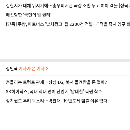
김현지가 대체 뉘시기에…총무비서관 국감 소환 두고 여야 격돌 [정국 
배신당한 '국민의 알 권리'
[단독] 쿠팡, 파트너스 '납치광고' 월 2200건 적발…"적발 즉시 영구 
정인혁
기자가 쓴 기사
흔들리는 트럼프 관세…삼성·LG, 美서 돌려받을 돈 얼마?
SK하이닉스, 국내 최대 연어 산란지 '남대천' 복원 착수
정치권도 우려 목소리…박찬대 "K-반도체 멈출 여유 없다"