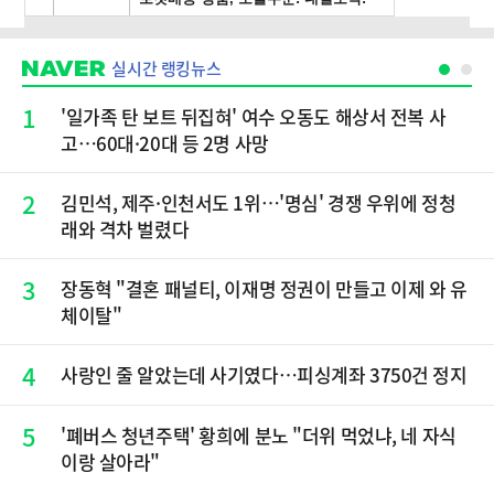
실시간 랭킹뉴스
1
'일가족 탄 보트 뒤집혀' 여수 오동도 해상서 전복 사
고…60대·20대 등 2명 사망
2
김민석, 제주·인천서도 1위…'명심' 경쟁 우위에 정청
래와 격차 벌렸다
3
장동혁 "결혼 패널티, 이재명 정권이 만들고 이제 와 유
체이탈"
4
사랑인 줄 알았는데 사기였다…피싱계좌 3750건 정지
5
'폐버스 청년주택' 황희에 분노 "더위 먹었냐, 네 자식
이랑 살아라"