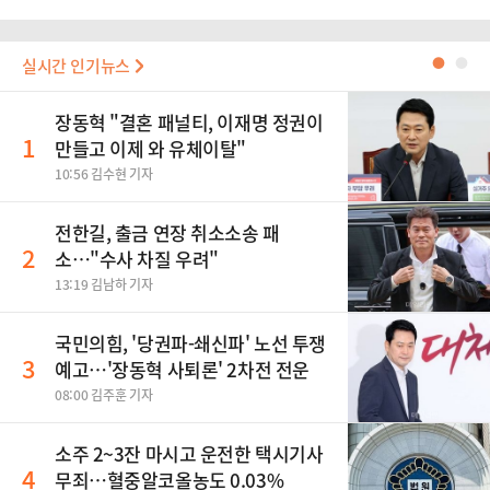
실시간 인기뉴스
●
●
장동혁 "결혼 패널티, 이재명 정권이
1
만들고 이제 와 유체이탈"
10:56 김수현 기자
전한길, 출금 연장 취소소송 패
2
소…"수사 차질 우려"
13:19 김남하 기자
국민의힘, '당권파-쇄신파' 노선 투쟁
3
예고…'장동혁 사퇴론' 2차전 전운
08:00 김주훈 기자
소주 2~3잔 마시고 운전한 택시기사
4
무죄…혈중알코올농도 0.03%