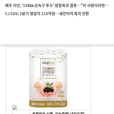
관객 마음 움직인 이유 [영화 뷰]
배우 지안, '158㎞ 강속구 투수' 엄정욱과 결혼…"이 사람이라면
평생 함께"
CJ CGV, 2분기 영업익 115억원…세전이익 흑자 전환