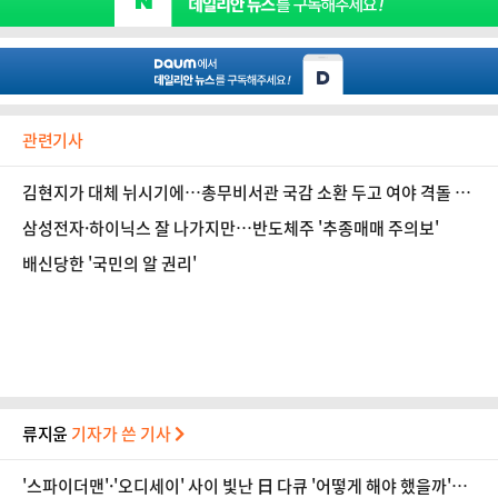
관련기사
김현지가 대체 뉘시기에…총무비서관 국감 소환 두고 여야 격돌 [정
국 기상대]
삼성전자·하이닉스 잘 나가지만…반도체주 '추종매매 주의보'
배신당한 '국민의 알 권리'
류지윤
기자가 쓴 기사
'스파이더맨'·'오디세이' 사이 빛난 日 다큐 '어떻게 해야 했을까'…