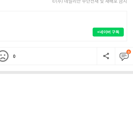
©(주) 데일리안 무단전재 및 재배포 금지
+네이버 구독
0
0