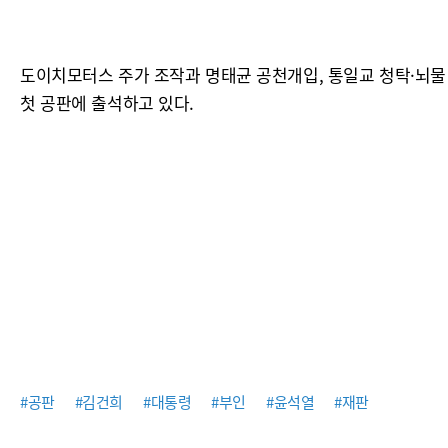
도이치모터스 주가 조작과 명태균 공천개입, 통일교 청탁·뇌물
첫 공판에 출석하고 있다.
#공판
#김건희
#대통령
#부인
#윤석열
#재판