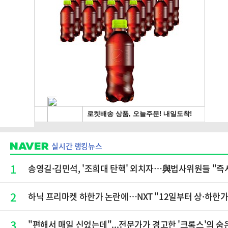
실시간 랭킹뉴스
1
송영길·김민석, '조희대 탄핵' 외치자…與법사위원들 "즉
2
하닉 프리마켓 하한가 논란에…NXT "12일부터 상·하한
3
"편해서 매일 신었는데"...전문가가 경고한 '크록스'의 숨