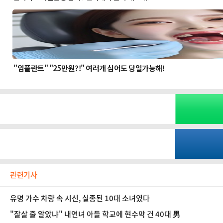
관련기사
유명 가수 차량 속 시신, 실종된 10대 소녀였다
"잘살 줄 알았냐" 내연녀 아들 학교에 현수막 건 40대 男