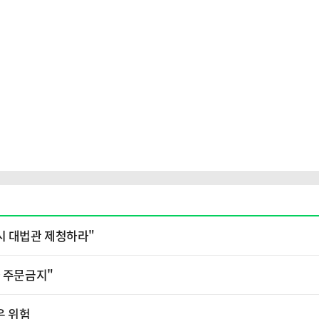
시 대법관 제청하라"
가 주문금지"
은 위험