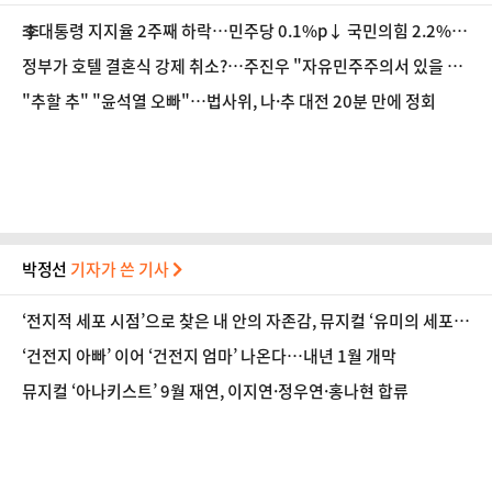
李대통령 지지율 2주째 하락…민주당 0.1%p↓ 국민의힘 2.2%p
↑ [리얼미터]
정부가 호텔 결혼식 강제 취소?…주진우 "자유민주주의서 있을 수
없는 일"
"추할 추" "윤석열 오빠"…법사위, 나·추 대전 20분 만에 정회
박정선
기자가 쓴 기사
‘전지적 세포 시점’으로 찾은 내 안의 자존감, 뮤지컬 ‘유미의 세포
들’ [헬로스테이지]
‘건전지 아빠’ 이어 ‘건전지 엄마’ 나온다…내년 1월 개막
뮤지컬 ‘아나키스트’ 9월 재연, 이지연·정우연·홍나현 합류