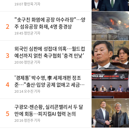
19:07 황인욱 기자
"솟구친 화염에 공장 아수라장"…양
2
주 섬유공장 화재, 4명 중경상
19:45 정인균 기자
외국인 심판에 성접대 의혹…월드컵
3
예선까지 얽힌 축구협회 '충격 민낯’
20:00 정인균 기자
'경제통' 박수영, 李 세제개편 정조
4
준…"출산·입양 공제 없애고 세금폭
탄"
20:14 오수진 기자
구광모-젠슨황, 실리콘밸리서 두 달
5
만에 회동…피지컬AI 협력 논의
20:16 정진주 기자