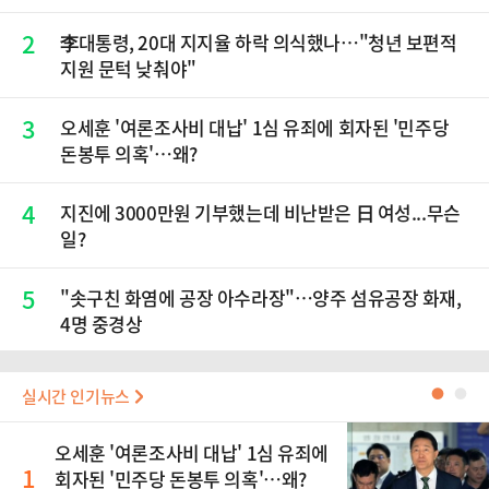
2
李대통령, 20대 지지율 하락 의식했나…"청년 보편적
지원 문턱 낮춰야"
3
오세훈 '여론조사비 대납' 1심 유죄에 회자된 '민주당
돈봉투 의혹'…왜?
4
지진에 3000만원 기부했는데 비난받은 日 여성...무슨
일?
5
"솟구친 화염에 공장 아수라장"…양주 섬유공장 화재,
4명 중경상
실시간 인기뉴스
●
●
오세훈 '여론조사비 대납' 1심 유죄에
1
회자된 '민주당 돈봉투 의혹'…왜?