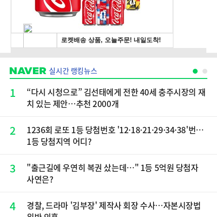
실시간 랭킹뉴스
1
“다시 시청으로” 김선태에게 전한 40세 충주시장의 재
치 있는 제안…추천 2000개
2
1236회 로또 1등 당첨번호 '12·18·21·29·34·38'번…
1등 당첨지역 어디?
3
"출근길에 우연히 복권 샀는데…" 1등 5억원 당첨자
사연은?
4
경찰, 드라마 '김부장' 제작사 회장 수사…자본시장법
위반 의혹