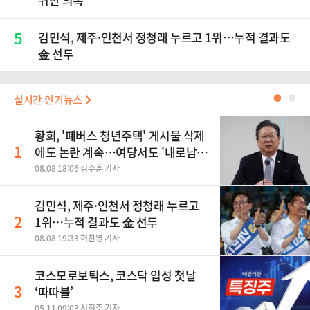
5
김민석, 제주·인천서 정청래 누르고 1위…누적 결과도
金 선두
실시간 인기뉴스
●
●
황희, '폐버스 청년주택' 게시물 삭제
1
에도 논란 계속…여당서도 '내로남
불' 비판
08.08 18:06 김주훈 기자
김민석, 제주·인천서 정청래 누르고
2
1위…누적 결과도 金 선두
08.08 19:33 허찬영 기자
코스모로보틱스, 코스닥 입성 첫날
3
‘따따블’
05.11 09:03 서진주 기자