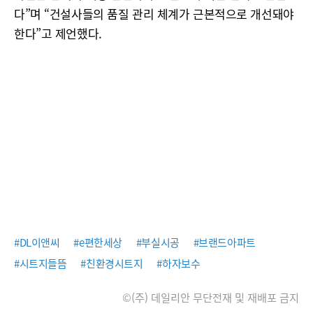
다”며 “건설사들의 품질 관리 체계가 근본적으로 개선돼야
한다”고 제언했다.
#DL이앤씨
#e편한세상
#부실시공
#브랜드아파트
#시트지들뜸
#친환경시트지
#하자보수
©(주) 데일리안 무단전재 및 재배포 금지