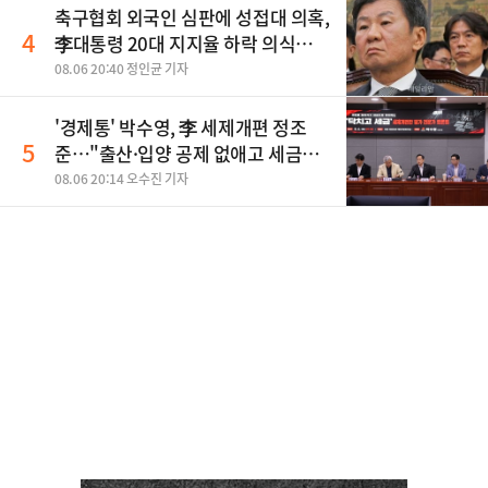
축구협회 외국인 심판에 성접대 의혹,
4
李대통령 20대 지지율 하락 의식했
나, 삼전닉스 올인은 금물, SK하이닉
08.06 20:40 정인균 기자
스 프리마켓 시초가 논란 재점화, 김
민석 "과반 승리 가능성 99%" 등
'경제통' 박수영, 李 세제개편 정조
5
준…"출산·입양 공제 없애고 세금폭
탄"
08.06 20:14 오수진 기자