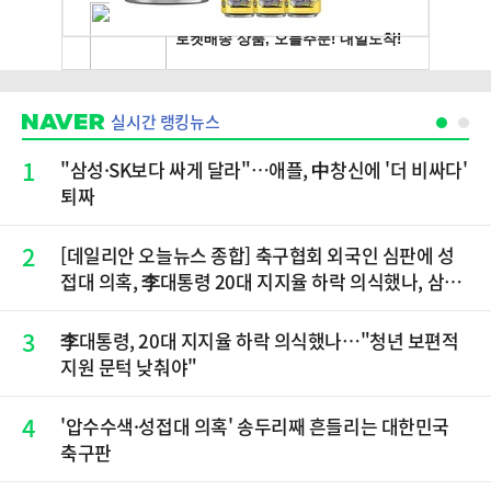
실시간 랭킹뉴스
1
"삼성·SK보다 싸게 달라"…애플, 中창신에 '더 비싸다'
퇴짜
2
[데일리안 오늘뉴스 종합] 축구협회 외국인 심판에 성
접대 의혹, 李대통령 20대 지지율 하락 의식했나, 삼전
닉스 올인은 금물, SK하이닉스 프리마켓 시초가 논란
재점화, 김민석 "과반 승리 가능성 99%" 등
3
李대통령, 20대 지지율 하락 의식했나…"청년 보편적
지원 문턱 낮춰야"
4
'압수수색·성접대 의혹' 송두리째 흔들리는 대한민국
축구판