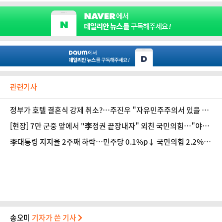
관련기사
정부가 호텔 결혼식 강제 취소?…주진우 "자유민주주의서 있을 수
없는 일"
[현장] 7만 군중 앞에서 "李정권 끝장내자" 외친 국민의힘…"야당
탄압 독재정치 멈춰라"
李대통령 지지율 2주째 하락…민주당 0.1%p↓ 국민의힘 2.2%p
↑ [리얼미터]
송오미
기자가 쓴 기사