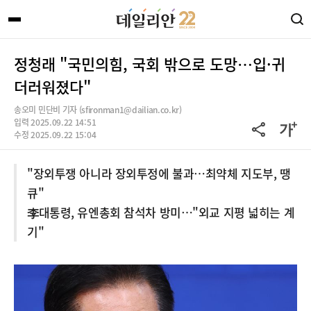
정청래 "국민의힘, 국회 밖으로 도망…입·귀
더러워졌다"
송오미 민단비 기자 (sfironman1@dailian.co.kr)
입력 2025.09.22 14:51
수정 2025.09.22 15:04
"장외투쟁 아니라 장외투정에 불과…최약체 지도부, 땡
큐"
李대통령, 유엔총회 참석차 방미…"외교 지평 넓히는 계
기"