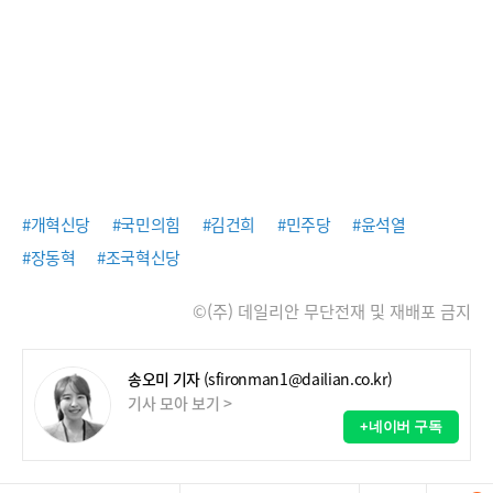
#개혁신당
#국민의힘
#김건희
#민주당
#윤석열
#장동혁
#조국혁신당
©(주) 데일리안 무단전재 및 재배포 금지
송오미 기자
(sfironman1@dailian.co.kr)
기사 모아 보기 >
+네이버 구독