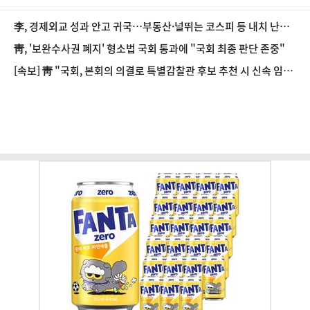
李, 경제외교 성과 안고 귀국…부동산·널뛰는 코스피 등 내치 난제
'첩첩산중'
靑, '보완수사권 폐지' 형소법 국회 통과에 "국회 최종 판단 존중"
[속보] 靑 "국회, 본회의 의결로 특별감찰관 후보 추천 시 신속 임
명"