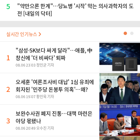
5
"약만으론 한계"…당뇨병 '시작' 막는 의사과학자의 도
전 [내일의 닥터]
실시간 인기뉴스
●
●
"삼성·SK보다 싸게 달라"…애플, 中
1
창신에 '더 비싸다' 퇴짜
08.06 23:03 정인균 기자
오세훈 '여론조사비 대납' 1심 유죄에
2
회자된 '민주당 돈봉투 의혹'…왜?
08.06 19:07 황인욱 기자
보완수사권 폐지 진통…대책 마련은
3
야당 몫됐나
08.06 20:49 오수진 기자