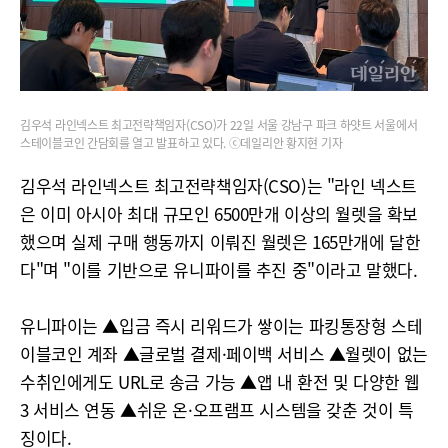
김우석 라인넥스트 최고전략책임자(CSO)가 22일 서울 강남구 파크 하얏트 서울에서
스테이블코인 간담회를 열고 발표하고 있다. ⓒ데일리안 황지현 기자
김우석 라인넥스트 최고전략책임자(CSO)는 "라인 넥스트
은 이미 아시아 최대 규모인 6500만개 이상의 월렛을 확보
했으며 실제 구매 행동까지 이뤄진 월렛은 165만개에 달한
다"며 "이를 기반으로 유니파이를 추진 중"이라고 말했다.
유니파이는 ▲입금 즉시 리워드가 쌓이는 파킹통장형 스테
이블코인 계좌 ▲글로벌 결제·페이백 서비스 ▲월렛이 없는
수취인에게도 URL로 송금 가능 ▲앱 내 환전 및 다양한 웹
3 서비스 연동 ▲쉬운 온·오프램프 시스템을 갖춘 것이 특
징이다.