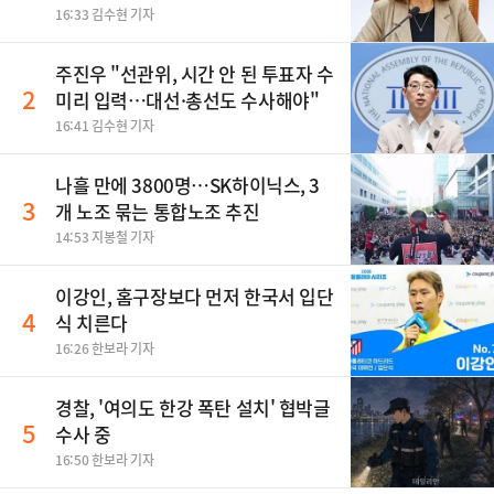
티"
16:33 김수현 기자
주진우 "선관위, 시간 안 된 투표자 수
2
미리 입력…대선·총선도 수사해야"
16:41 김수현 기자
나흘 만에 3800명…SK하이닉스, 3
3
개 노조 묶는 통합노조 추진
14:53 지봉철 기자
이강인, 홈구장보다 먼저 한국서 입단
4
식 치른다
16:26 한보라 기자
경찰, '여의도 한강 폭탄 설치' 협박글
5
수사 중
16:50 한보라 기자