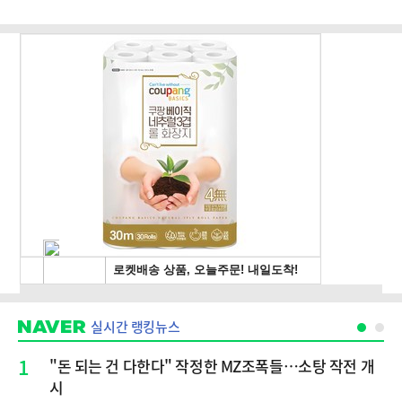
실시간 랭킹뉴스
1
"돈 되는 건 다한다" 작정한 MZ조폭들…소탕 작전 개
시