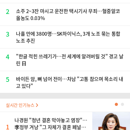
2
소주 2~3잔 마시고 운전한 택시기사 무죄…혈중알코
올농도 0.03%
3
나흘 만에 3800명…SK하이닉스, 3개 노조 묶는 통합
노조 추진
4
"한글 적힌 쓰레기가…전 세계에 알려버릴 것" 경고 날
린 日
5
바이든 암, 뼈 넘어 전이…차남 "고통 참으며 목소리 내
고 있다"
실시간 인기뉴스
●
●
나경원 "청년 결혼 막아놓고 염장"…
1
李정부 겨냥 "그 자체가 결혼 페널