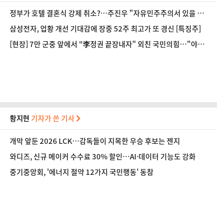
정부가 호텔 결혼식 강제 취소?…주진우 "자유민주주의서 있을 수
없는 일"
삼성전자, 업황 개선 기대감에 장중 52주 최고가 또 경신 [특징주]
[현장] 7만 군중 앞에서 "李정권 끝장내자" 외친 국민의힘…"야당
탄압 독재정치 멈춰라"
황지현
기자가 쓴 기사
개막 앞둔 2026 LCK…감독들이 지목한 우승 후보는 젠지
와디즈, 신규 메이커 수수료 30% 할인…AI·데이터 기능도 강화
중기중앙회, '에너지 절약 12가지 국민행동' 동참