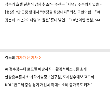
정부가 호텔 결혼식 강제 취소?…주진우 "자유민주주의서 있을 수
없는 일"
[현장] 7만 군중 앞에서 "李정권 끝장내자" 외친 국민의힘…"야당
탄압 독재정치 멈춰라"
짓는데 15년? 이재명 ‘K-원전’ 홀대 발언…“10년이면 충분, SMR
은 4년”
김소희
기자가 쓴 기사
AI 정수장부터 로드킬 예방까지…환경서비스 6종 소개
한강홍수통제소·과학기술정보연구원, 도시침수예보 고도화
KDI “반도체 중심 경기 개선세 확대…소비 증가폭도 커져”