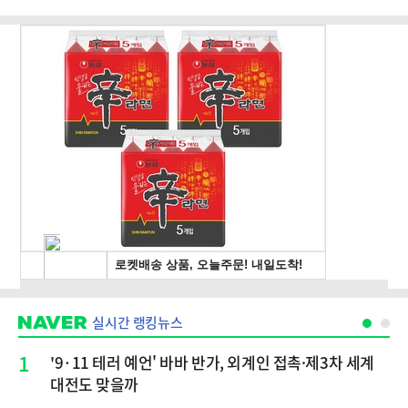
실시간 랭킹뉴스
1
'9·11 테러 예언' 바바 반가, 외계인 접촉·제3차 세계
대전도 맞을까