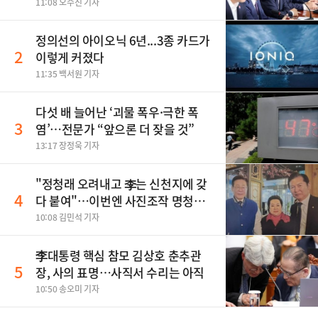
11:08 오수진 기자
정의선의 아이오닉 6년...3종 카드가
2
이렇게 커졌다
11:35 백서원 기자
다섯 배 늘어난 ‘괴물 폭우·극한 폭
3
염’…전문가 “앞으론 더 잦을 것”
13:17 장정욱 기자
"정청래 오려내고 李는 신천지에 갖
4
다 붙여"…이번엔 사진조작 명청대
전
10:08 김민석 기자
李대통령 핵심 참모 김상호 춘추관
5
장, 사의 표명…사직서 수리는 아직
10:50 송오미 기자