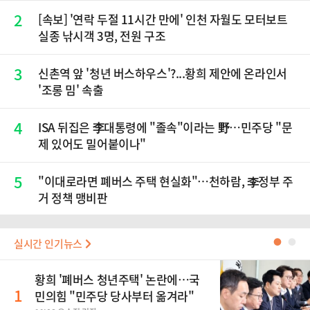
2
[속보] '연락 두절 11시간 만에' 인천 자월도 모터보트
실종 낚시객 3명, 전원 구조
3
신촌역 앞 '청년 버스하우스'?...황희 제안에 온라인서
'조롱 밈' 속출
4
ISA 뒤집은 李대통령에 "졸속"이라는 野…민주당 "문
제 있어도 밀어붙이나"
5
"이대로라면 폐버스 주택 현실화"…천하람, 李정부 주
거 정책 맹비판
실시간 인기뉴스
●
●
황희 '폐버스 청년주택' 논란에…국
1
민의힘 "민주당 당사부터 옮겨라"