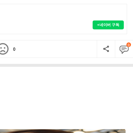
+네이버 구독
0
0