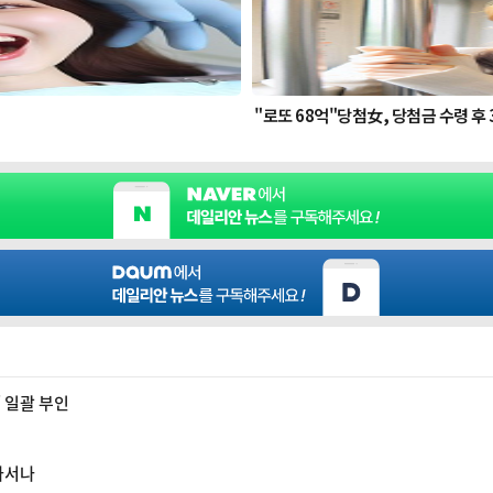
' 일괄 부인
나서나