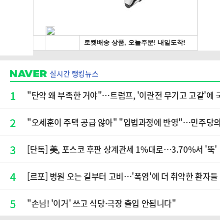
실시간 랭킹뉴스
1
"탄약 왜 부족한 거야"…트럼프, '이란전 무기고 고갈'에
2
"오세훈이 주택 공급 않아" "입법과정에 반영"…민주당
3
[단독] 美, 포스코 후판 상계관세 1%대로…3.70%서 '뚝'
4
[르포] 병원 오는 길부터 고비…'폭염'에 더 취약한 환자들
5
"손님! '이거' 쓰고 식당·극장 출입 안됩니다"